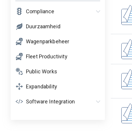
SDKs
Compliance
HOS
Duurzaamheid
Tachograph
Wagenparkbeheer
IFTA
Fleet Productivity
Assetinspectie
Public Works
Expandability
Software Integration
Public Works
Expandability