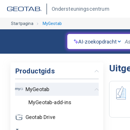
Ondersteuningscentrum
Startpagina
MyGeotab
AI-zoekopdracht
Uitg
Productgids
MyGeotab
MyGeotab-add-ins
Geotab Drive