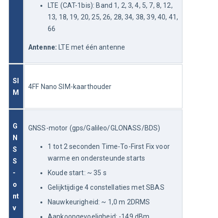
LTE (CAT-1bis): Band 1, 2, 3, 4, 5, 7, 8, 12,
13, 18, 19, 20, 25, 26, 28, 34, 38, 39, 40, 41,
66
Antenne:
 LTE met één antenne
SI
4FF Nano SIM-kaarthouder
M
G
GNSS-motor (gps/Galileo/GLONASS/BDS)
N
1 tot 2 seconden Time-To-First Fix voor
S
warme en ondersteunde starts
S
-
Koude start: ~ 35 s
o
Gelijktijdige 4 constellaties met SBAS
nt
Nauwkeurigheid: ~ 1,0 m 2DRMS
v
Aankoopgevoeligheid: -149 dBm