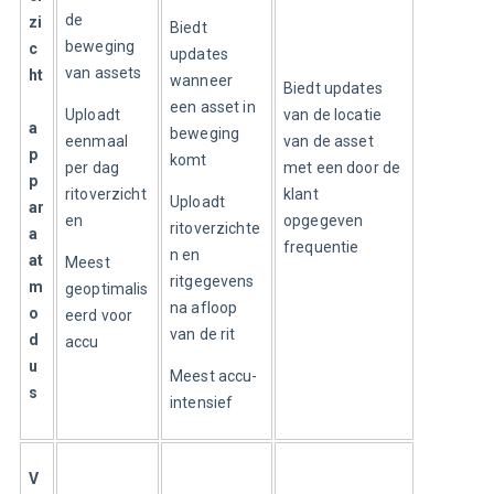
de 
zi
Biedt 
beweging 
c
updates 
van assets
ht
wanneer 
Biedt updates 
een asset in 
Uploadt 
van de locatie 
a
beweging 
eenmaal 
van de asset 
p
komt
per dag 
met een door de 
p
ritoverzicht
klant 
Uploadt 
ar
en
opgegeven 
ritoverzichte
a
frequentie
n en 
at
Meest 
ritgegevens 
m
geoptimalis
na afloop 
o
eerd voor 
van de rit
d
accu
u
Meest accu-
s
intensief
V