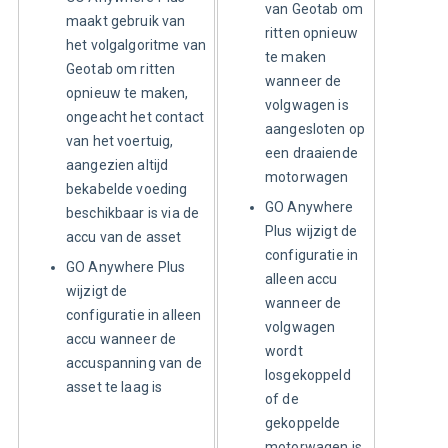
van Geotab om
maakt gebruik van
ritten opnieuw
het volgalgoritme van
te maken
Geotab om ritten
wanneer de
opnieuw te maken,
volgwagen is
ongeacht het contact
aangesloten op
van het voertuig,
een draaiende
aangezien altijd
motorwagen
bekabelde voeding
GO Anywhere
beschikbaar is via de
Plus wijzigt de
accu van de asset
configuratie in
GO Anywhere Plus
alleen accu
wijzigt de
wanneer de
configuratie in alleen
volgwagen
accu wanneer de
wordt
accuspanning van de
losgekoppeld
asset te laag is
of de
gekoppelde
motorwagen is