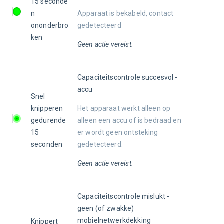
15 seconde
n 
Apparaat is bekabeld, contact 
ononderbro
gedetecteerd
ken
Geen actie vereist.
Capaciteitscontrole succesvol - 
accu
Snel 
knipperen 
Het apparaat werkt alleen op 
gedurende 
alleen een accu of is bedraad en 
15 
er wordt geen ontsteking 
seconden
gedetecteerd.
Geen actie vereist.
Capaciteitscontrole mislukt - 
geen (of zwakke) 
mobielnetwerkdekking
Knippert 