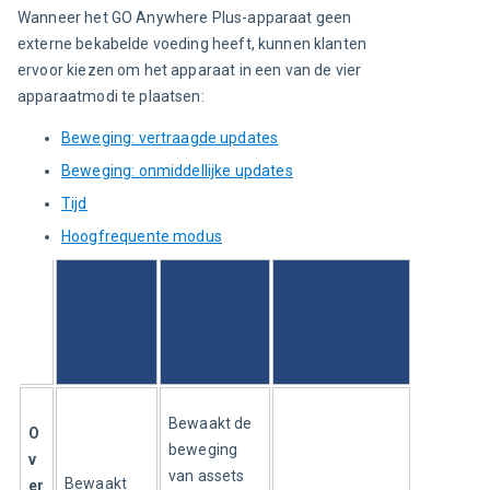
Wanneer het GO Anywhere Plus-apparaat geen 
externe bekabelde voeding heeft, kunnen klanten 
ervoor kiezen om het apparaat in een van de vier 
apparaatmodi te plaatsen:
Beweging: vertraagde updates
Beweging: onmiddellijke updates
Tijd
Hoogfrequente modus
Beweging: 
Beweging: 
vertraagde
onmiddellij
Tijd
 updates
ke updates
Bewaakt de 
O
beweging 
v
van assets
Bewaakt 
er