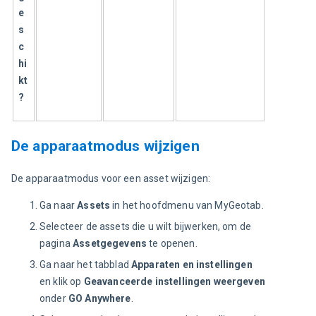
e
s
c
hi
kt
?
De apparaatmodus wijzigen
De apparaatmodus voor een asset wijzigen:
Ga naar
Assets
in het hoofdmenu van MyGeotab.
Selecteer de assets die u wilt bijwerken, om de
pagina
Assetgegevens
te openen.
Ga naar het tabblad
Apparaten en instellingen
en klik op
Geavanceerde instellingen weergeven
onder
GO Anywhere
.