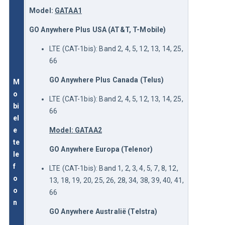
Model: 
GATAA1
GO Anywhere Plus USA (AT&T, T-Mobile)
LTE (CAT-1bis): Band 2, 4, 5, 12, 13, 14, 25,
66
GO Anywhere Plus Canada (Telus)
M
o
LTE (CAT-1bis): Band 2, 4, 5, 12, 13, 14, 25,
bi
66
el
e 
Model: GATAA2
te
GO Anywhere Europa (Telenor)
le
f
LTE (CAT-1bis): Band 1, 2, 3, 4, 5, 7, 8, 12,
o
13, 18, 19, 20, 25, 26, 28, 34, 38, 39, 40, 41,
o
66
n
GO Anywhere Australië (Telstra)