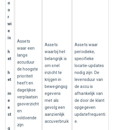
o
o
r 
wi
e 
is
Assets 
Assets 
Assets waar 
waar een 
h
waarbij het 
periodieke, 
lange 
et
belangrijk is 
specifieke 
accuduur 
om snel 
locatie-updates 
de hoogste 
h
inzicht te 
nodig zijn. De 
prioriteit 
et
krijgen in 
levensduur van 
heeft en 
bewegingsg
de accu is 
dagelijkse 
m
egevens 
afhankelijk van 
verplaatsin
e
met als 
de door de klant 
gsoverzicht
e
gevolg een 
opgegeven 
en 
st
aanzienlijk 
updatefrequenti
voldoende 
accuverbruik
e.
zijn
g