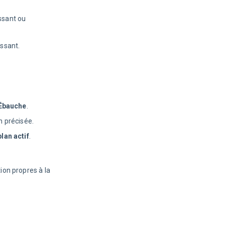
issant ou
issant.
Ébauche
.
n précisée.
lan actif
.
ion propres à la 