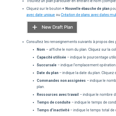
Trouvez un plan particulier en entrant le nom (comple
Cliquez sur le bouton
+ Nouvelle ébauche de plan
pou
avec date unique
ou
Création de plans avec dates mul
Consultez les renseignements suivants à propos des p
Nom
– affiche le nom du plan. Cliquez sur la co
Capacité utilisée
– indique le pourcentage utili
Succursale
– indique l’emplacement opérationne
Date du plan
– indique la date du plan. Cliquez 
Commandes non assignées
– indique le nomb
plan.
Ressources avec travail
– indique le nombre 
Temps de conduite
– indique le temps de condu
Temps d’inactivité
– indique le temps total de