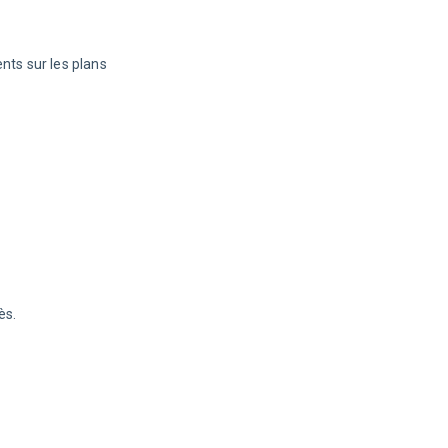
ts sur les plans 
ès.