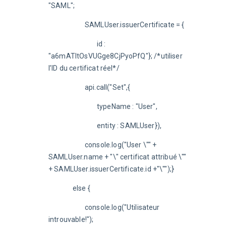
"SAML";
			SAMLUser.issuerCertificate = {
				id : 
"a6mATltOsVUGge8CjPyoPfQ"}; /*utiliser 
l’ID du certificat réel*/
			api.call("Set",{
				typeName : "User",
				entity : SAMLUser}),
			console.log("User \"" + 
SAMLUser.name + "\" certificat attribué \"" 
+ SAMLUser.issuerCertificate.id +"\"");}
		else {
			console.log("Utilisateur 
introuvable!");