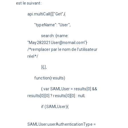
est le suivant :
api.multiCall([["Get",{
	"typeName": "User",
		search: {name: 
"May282021User@nomail.com"} 
/*remplacer par le nom de l’utilisateur 
réel*/
		}],],
	function(results)
		{ var SAMLUser = results[0] && 
results[0][0] ? results[0][0] : null;
		if (SAMLUser){
SAMLUser.userAuthenticationType = 