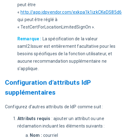
peut être
«
http://app.idpvendor.com/exkpa1k1izkCKeDS85d6
»,
qui peut être réglé à
« TestCertForLocationLimitedSignOn ».
Remarque :
 La spécification de la valeur 
saml2:Issuer est entièrement facultative pour les 
besoins spécifiques de la fonction utilisateur, et 
aucune recommandation supplémentaire ne 
s’applique.
Configuration d’attributs IdP
supplémentaires
Configurez d’autres attributs de IdP comme suit :
Attributs requis
: ajouter un attribut ou une
réclamation incluant les éléments suivants :
Nom :
courriel