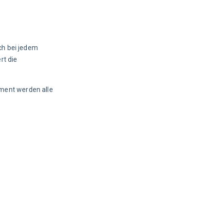
ch bei jedem 
t die 
ment werden alle 