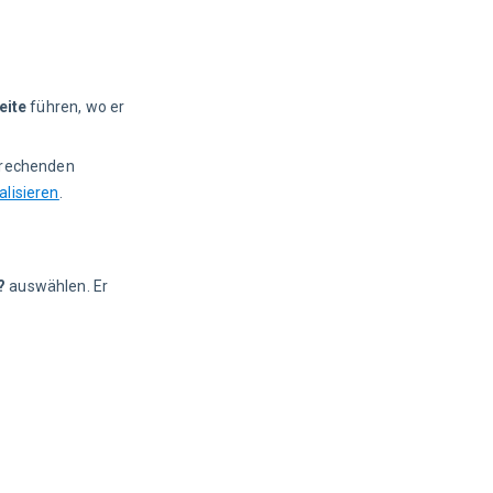
eite
führen, wo er
prechenden
lisieren
.
?
auswählen. Er