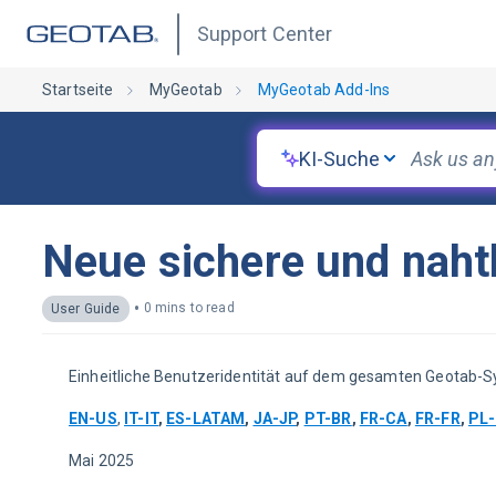
Support Center
Startseite
MyGeotab
MyGeotab Add-Ins
KI-Suche
Neue sichere und nah
•
0 mins to read
User Guide
Einheitliche Benutzeridentität auf dem gesamten Geotab-
EN-US
, 
IT-IT
, 
ES-LATAM
, 
JA-JP
, 
PT-BR
, 
FR-CA
, 
FR-FR
, 
PL
Mai 2025