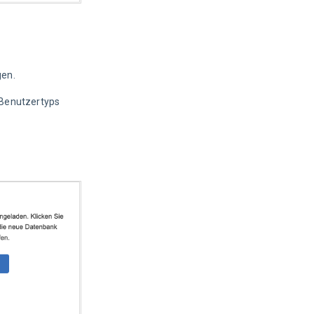
gen.
 Benutzertyps 