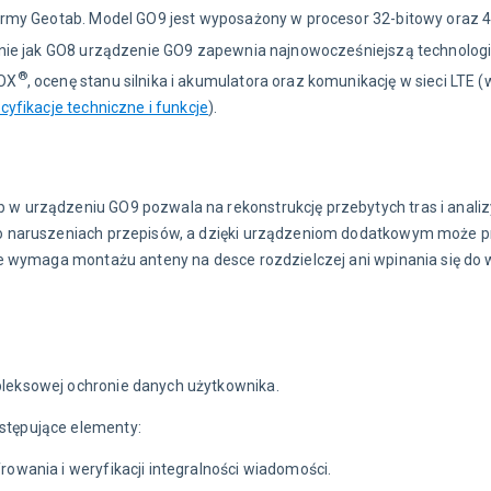
rmy Geotab. Model GO9 jest wyposażony w procesor 32-bitowy oraz 4 
nie jak GO8 urządzenie GO9 zapewnia najnowocześniejszą technologi
®
IOX
, ocenę stanu silnika i akumulatora oraz komunikację w sieci LTE (w
cyfikacje techniczne i funkcje
).
w urządzeniu GO9 pozwala na rekonstrukcję przebytych tras i anali
o naruszeniach przepisów, a dzięki urządzeniom dodatkowym może p
e wymaga montażu anteny na desce rozdzielczej ani wpinania się do 
leksowej ochronie danych użytkownika.
stępujące elementy:
frowania i weryfikacji integralności wiadomości.