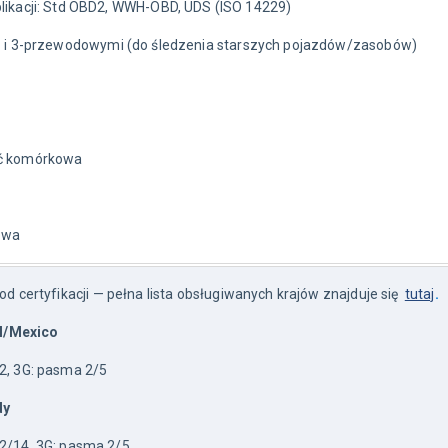
likacji: Std OBD2, WWH-OBD, UDS (ISO 14229)
2- i 3-przewodowymi (do śledzenia starszych pojazdów/zasobów)
ść komórkowa
owa
od certyfikacji — pełna lista obsługiwanych krajów znajduje się 
tutaj
.
l/Mexico
2, 3G: pasma 2/5
dy
2/14, 3G: pasma 2/5