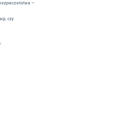
z bezpieczeństwa —
ji, czy
.