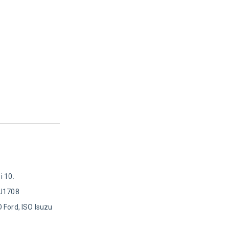
i 10.
 J1708
 Ford, ISO Isuzu