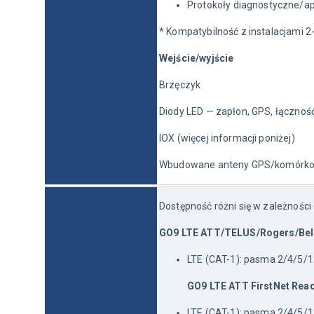
Protokoły diagnostyczne/ap
* Kompatybilność z instalacjami 
Wejście/wyjście
Brzęczyk
Diody LED — zapłon, GPS, łączno
IOX (więcej informacji poniżej)
Wbudowane anteny GPS/komórk
Dostępność różni się w zależności 
GO9 LTE ATT/TELUS/Rogers/Bel
LTE (CAT-1): pasma 2/4/5/1
GO9 LTE ATT FirstNet Rea
LTE (CAT-1): pasma 2/4/5/1