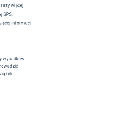
razy więcej 
ę GPS, 
ięcej informacji 
zy wypadków. 
rowadzić 
wiązek 