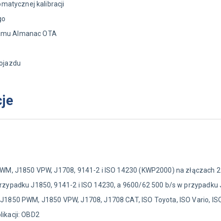
matycznej kalibracji
go
gramu Almanac OTA
ojazdu
cje
PWM, J1850 VPW, J1708, 9141-2 i ISO 14230 (KWP2000) na złączach 2 
przypadku J1850, 9141-2 i ISO 14230, a 9600/62 500 b/s w przypadku
 J1850 PWM, J1850 VPW, J1708, J1708 CAT, ISO Toyota, ISO Vario, ISO
ikacji: OBD2