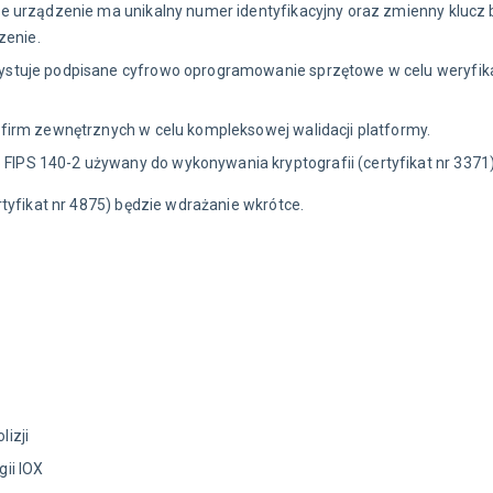
e urządzenie ma unikalny numer identyfikacyjny oraz zmienny kluc
zenie.
stuje podpisane cyfrowo oprogramowanie sprzętowe w celu weryfikac
firm zewnętrznych w celu kompleksowej walidacji platformy.
PS 140-2 używany do wykonywania kryptografii (certyfikat nr 3371)
fikat nr 4875) będzie wdrażanie wkrótce.
izji
ii IOX