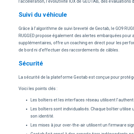
l'accélération, l'évolutivité IOX de GEOTAB, des évaluations 
Suivi du véhicule
Grâce à l’algorithme de suivi breveté de Geotab, le GO9 RUGGE
RUGGED propose également des alertes embarquées pour ave
supplémentaires, offre un coaching en direct pour les perfo
de bord ni d'effectuer des raccordements de câbles.
Sécurité
La sécurité de la plateforme Geotab est conçue pour protég
Voici les points clés :
Les boîtiers et les interfaces réseau utilisent l'authent
Les boîtiers sont individualisés. Chaque boîtier utilise 
son identité.
Les mises à jour over-the-air utilisent un firmware si
Geotab fait appel à des experts tiers indépendants po