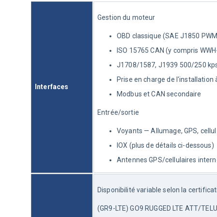
Gestion du moteur
OBD classique (SAE J1850 PWM
ISO 15765 CAN (y compris WWH
J1708/1587, J1939 500/250 kp
Prise en charge de l'installation 
Interfaces
Modbus et CAN secondaire
Entrée/sortie
Voyants — Allumage, GPS, cellul
IOX (plus de détails ci-dessous)
Antennes GPS/cellulaires inter
Disponibilité variable selon la certific
(GR9-LTE) GO9 RUGGED LTE ATT/TELUS