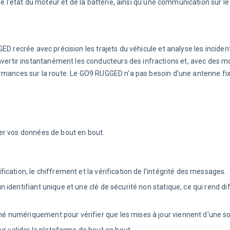
de l'état du moteur et de la batterie, ainsi qu'une communication sur le
D recrée avec précision les trajets du véhicule et analyse les incident
rtir instantanément les conducteurs des infractions et, avec des m
rmances sur la route. Le GO9 RUGGED n'a pas besoin d'une antenne fixé
er vos données de bout en bout.
ification, le chiffrement et la vérification de l'intégrité des messages.
un identifiant unique et une clé de sécurité non statique, ce qui rend diff
gné numériquement pour vérifier que les mises à jour viennent d'une so
ur valider la plateforme de bout en bout.