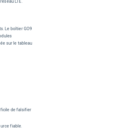
 réseau LTE.
s. Le boîtier GO9 
odules 
e sur le tableau 
icile de falsifier
urce fiable.