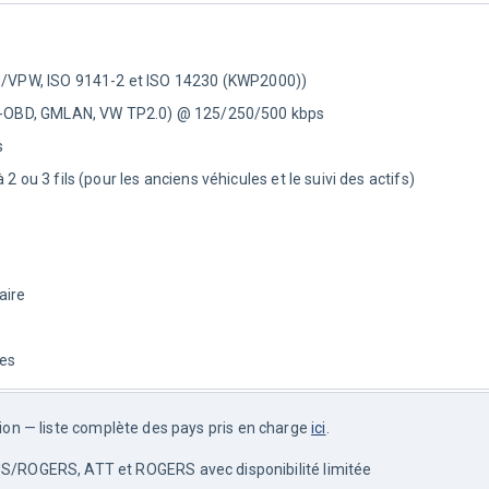
/VPW, ISO 9141-2 et ISO 14230 (KWP2000))
-OBD, GMLAN, VW TP2.0) @ 125/250/500 kbps
s
à 2 ou 3 fils (pour les anciens véhicules et le suivi des actifs)
aire
nes
ation — liste complète des pays pris en charge 
ici
.
/ROGERS, ATT et ROGERS avec disponibilité limitée