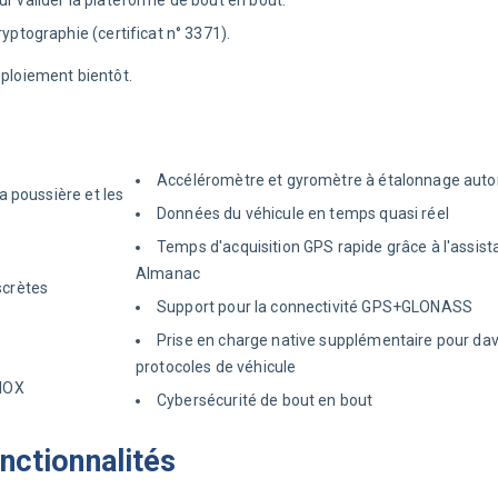
yptographie (certificat n° 3371).
éploiement bientôt.
Accéléromètre et gyromètre à étalonnage auto
la poussière et les
Données du véhicule en temps quasi réel
Temps d'acquisition GPS rapide grâce à l'assis
Almanac
scrètes
Support pour la connectivité GPS+GLONASS
Prise en charge native supplémentaire pour da
protocoles de véhicule
 IOX
Cybersécurité de bout en bout
nctionnalités