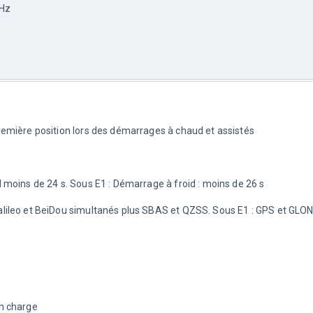
MHz
remière position lors des démarrages à chaud et assistés
 moins de 24 s. Sous E1 : Démarrage à froid : moins de 26 s
alileo et BeiDou simultanés plus SBAS et QZSS. Sous E1 : GPS et GLO
en charge