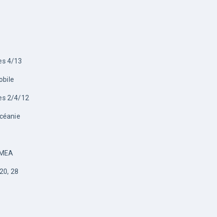
es 4/13
obile
es 2/4/12
céanie
EMEA
 20, 28