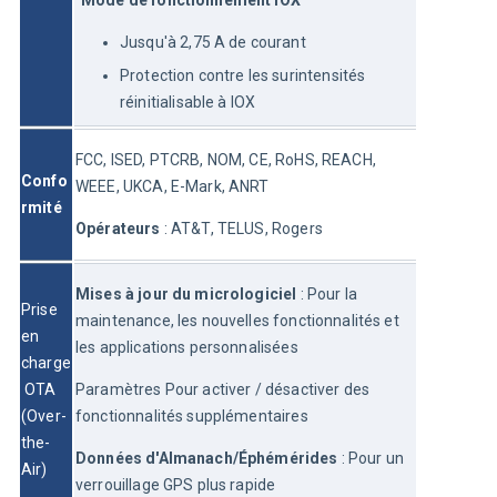
Mode de fonctionnement IOX
Jusqu'à 2,75 A de courant
Protection contre les surintensités
réinitialisable à IOX
FCC, ISED, PTCRB, NOM, CE, RoHS, REACH, 
Confo
WEEE, UKCA, E-Mark, ANRT
rmité
Opérateurs
 : AT&T, TELUS, Rogers
Mises à jour du micrologiciel
 : Pour la 
Prise 
maintenance, les nouvelles fonctionnalités et 
en 
les applications personnalisées
charge
 OTA 
Paramètres Pour activer / désactiver des 
(Over-
fonctionnalités supplémentaires
the-
Données d'Almanach/Éphémérides
 : Pour un 
Air)
verrouillage GPS plus rapide