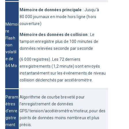
Mémoire de données principale
 : Jusqu'à 
80 000 journaux en mode hors ligne (hors 
couverture)
Mémoi
re 
Mémoire des données de collision
 : Le 
Flash 
tampon enregistre plus de 100 minutes de 
non 
données relevées seconde par seconde
volatil
e de 
(6 000 registres). Les 72 derniers 
64 Mo
enregistrements (1,2 minute) sont envoyés 
instantanément sur les événements de niveau 
collision déclenchés par accéléromètre.
Param
Algorithme de courbe breveté pour 
ètres 
l’enregistrement de données 
d’enre
GPS/tension/accéléromètre/moteur, pour des 
gistre
points de données moins nombreux et plus 
ment
précis.