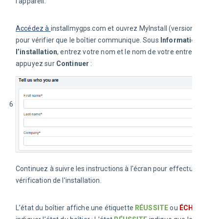
l'appareil.
Accédez à 
installmygps.com et ouvrez MyInstall (version publiqu
pour vérifier que le boîtier communique. Sous 
Informations sur 
l’installation
, entrez votre nom et le nom de votre entreprise, pu
appuyez sur 
Continuer
 :
6
Continuez à suivre les instructions à l'écran pour effectuer la 
vérification de l’installation.
L’état du boîtier affiche une étiquette 
RÉUSSITE
 ou 
ÉCHEC
 pour