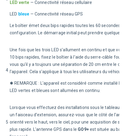
LED verte
 — Connectivité réseau cellulaire
LED 
bleue
 — Connectivité réseau GPS
Le boîtier émet deux bips rapides toutes les 60 secondes pendant
configuration. Le démarrage initial peut prendre quelques minut
Une fois que les trois LED s’allument en continu et que vous ent
10 bips rapides, fixez le boîtier à l’aide du serre-câble fourni. As
vous qu'il y a toujours une séparation de 20 cm entre le conducte
4
l'appareil. Cela s'applique à tous les utilisateurs du véhicule.
✱ REMARQUE 
: L'appareil est considéré comme installé lorsque l
LED vertes et bleues sont allumées en continu.
Lorsque vous effectuez des installations sous le tableau de bord
un faisceau d’extension, assurez-vous que le côté de l’antenne e
5
orienté vers le haut, vers le ciel, pour une acquisition de signal GP
plus rapide. L'antenne GPS dans le 
GO9+ 
est située au bas de 