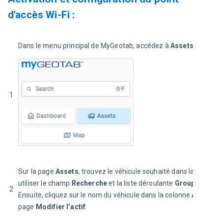
d'accès Wi-Fi :
Dans le menu principal de MyGeotab, accédez à 
Assets
:
1
Sur la page 
Assets
, trouvez le véhicule souhaité dans la liste. 
utiliser le champ 
Recherche
 et la liste déroulante 
Groupes
 pour 
2
Ensuite, cliquez sur le nom du véhicule dans la colonne 
Actif
 pou
page 
Modifier l’actif
.