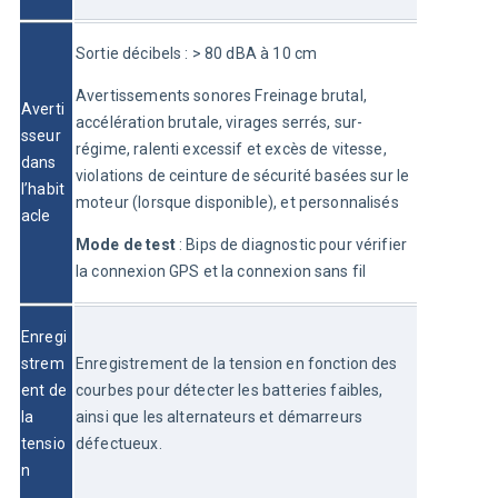
Sortie décibels : > 80 dBA à 10 cm
Avertissements sonores Freinage brutal, 
Averti
accélération brutale, virages serrés, sur-
sseur 
régime, ralenti excessif et excès de vitesse, 
dans 
violations de ceinture de sécurité basées sur le 
l’habit
moteur (lorsque disponible), et personnalisés
acle
Mode de test
 : Bips de diagnostic pour vérifier 
la connexion GPS et la connexion sans fil
Enregi
strem
Enregistrement de la tension en fonction des 
ent de 
courbes pour détecter les batteries faibles, 
la 
ainsi que les alternateurs et démarreurs 
tensio
défectueux.
n