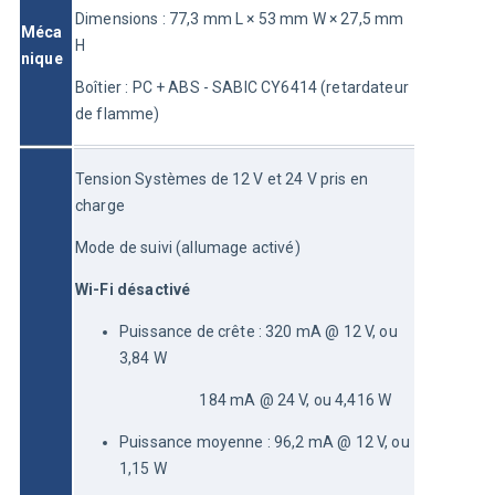
Dimensions : 77,3 mm L × 53 mm W × 27,5 mm 
Méca
H
nique
Boîtier : PC + ABS - SABIC CY6414 (retardateur 
de flamme)
Tension
Systèmes de 12 V et 24 V pris en 
charge
Mode de suivi (allumage activé)
Wi-Fi désactivé
Puissance de crête : 320 mA @ 12 V, ou
3,84 W
                       184 mA @ 24 V, ou 4,416 W
Puissance moyenne : 96,2 mA @ 12 V, ou
1,15 W