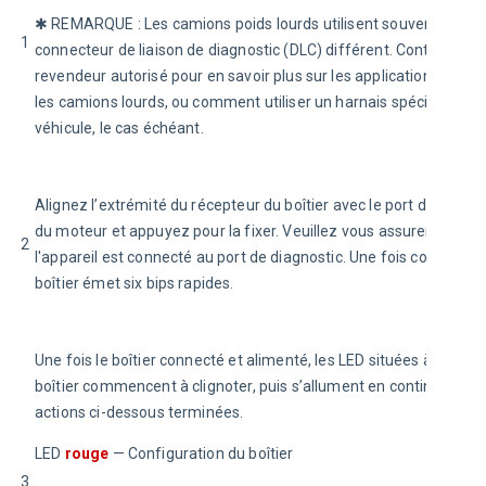
✱ REMARQUE 
: Les camions poids lourds utilisent souvent un 
1
connecteur de liaison de diagnostic (DLC) différent. Contactez vo
revendeur autorisé pour en savoir plus sur les applications DLC p
les camions lourds, ou comment utiliser un harnais spécifique au
véhicule, le cas échéant.
Alignez l’extrémité du récepteur du boîtier avec le port de diagno
du moteur et appuyez pour la fixer. Veuillez vous assurer que 
2
l'appareil est connecté au port de diagnostic. Une fois connecté, l
boîtier émet six bips rapides.
Une fois le boîtier connecté et alimenté, les LED situées à l’avant
boîtier commencent à clignoter, puis s’allument en continu une fo
actions ci-dessous terminées.
LED 
rouge
 — Configuration du boîtier
3