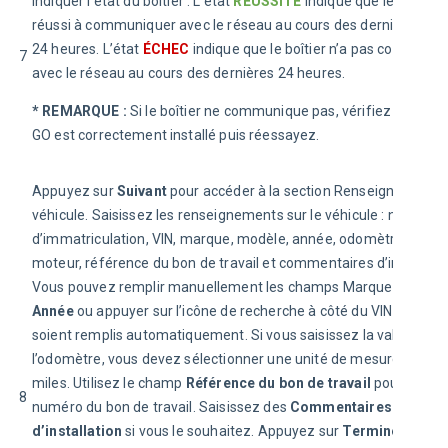
indiquer l’état du boîtier : L’état 
RÉUSSITE
 indique que le boîtier a
réussi à communiquer avec le réseau au cours des dernières 
24 heures. L’état 
ÉCHEC
 indique que le boîtier n’a pas communiq
7
avec le réseau au cours des dernières 24 heures.
* REMARQUE :
 Si le boîtier ne communique pas, vérifiez que boîti
GO est correctement installé puis réessayez.
Appuyez sur 
Suivant
 pour accéder à la section 
Renseignements s
véhicule
. Saisissez les renseignements sur le véhicule : nom, pla
d’immatriculation, VIN, marque, modèle, année, odomètre, heure
moteur, référence du bon de travail et commentaires d’installatio
Vous pouvez remplir manuellement les champs 
Marque
, 
Modèl
Année
 ou appuyer sur l’icône de recherche à côté du VIN pour qu’i
soient remplis automatiquement.
Si vous saisissez la valeur de 
l’odomètre, vous devez sélectionner une unité de mesure : 
km
 ou
miles
.
Utilisez le champ 
Référence du bon de travail
 pour saisir l
8
numéro du bon de travail.
Saisissez des 
Commentaires 
d’installation
 si vous le souhaitez.
Appuyez sur 
Terminer 