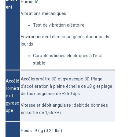
Humidité
ent
Vibrations mécaniques
Test de vibration aléatoire
Environnement électrique général pour poids 
lourds
Caractéristiques électriques à l'état
stable
Accéléromètre 3D et gyroscope 3D. Plage 
Accélé
d’accélération à pleine échelle de ±8 g et plage 
romètr
de taux angulaire de ±250 dps
e et 
gyrosc
Vitesse et débit angulaire : débit de données 
ope
en sortie de 1,66 kHz
Poids : 97 g (0.21 lbs)