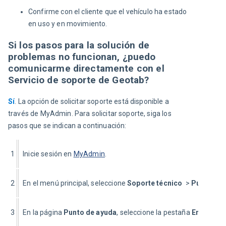
Confirme con el cliente que el vehículo ha estado
en uso y en movimiento.
Si los pasos para la solución de
problemas no funcionan, ¿puedo
comunicarme directamente con el
Servicio de soporte de Geotab?
Sí
. La opción de solicitar soporte está disponible a 
través de MyAdmin. Para solicitar soporte, siga los 
pasos que se indican a continuación:
1
Inicie sesión en 
MyAdmin
.
2
En el menú principal, seleccione 
Soporte técnico  
> 
Punto de 
3
En la página 
Punto de ayuda
, seleccione la pestaña 
Enviar nu