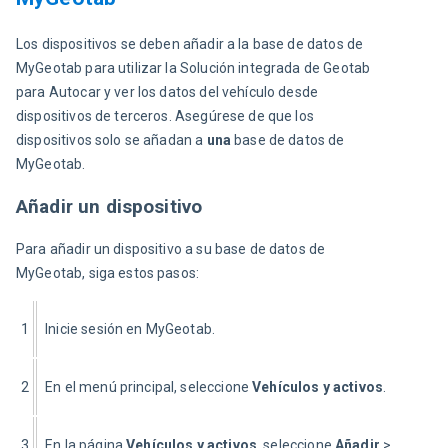
Los dispositivos se deben añadir a la base de datos de 
MyGeotab para utilizar la Solución integrada de Geotab 
para Autocar y ver los datos del vehículo desde 
dispositivos de terceros. Asegúrese de que los 
dispositivos solo se añadan a 
una 
base de datos de 
MyGeotab.
Añadir un dispositivo
Para añadir un dispositivo a su base de datos de 
MyGeotab, siga estos pasos:
1
Inicie sesión en MyGeotab.
2
En el menú principal, seleccione 
Vehículos y activos
.
3
En la página 
Vehículos y activos
, seleccione 
Añadir
 > 
Añadir 