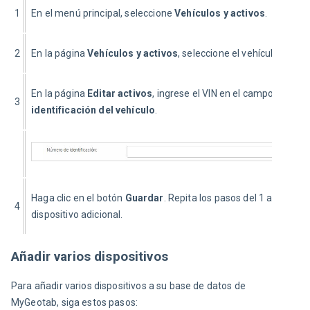
1
En el menú principal, seleccione 
Vehículos y activos
.
2
En la página 
Vehículos y activos
, seleccione el vehículo.
En la página 
Editar activos
, ingrese el VIN en el campo 
Número
3
identificación del vehículo
.
Haga clic en el botón 
Guardar
. Repita los pasos del 1 al 4 para
4
dispositivo adicional.
Añadir varios dispositivos
Para añadir varios dispositivos a su base de datos de 
MyGeotab, siga estos pasos: