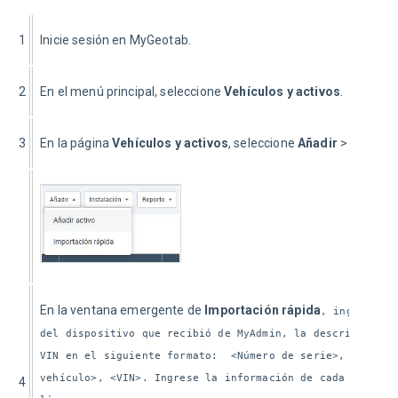
1
Inicie sesión en MyGeotab.
2
En el menú principal, seleccione 
Vehículos y activos
.
3
En la página 
Vehículos y activos
, seleccione 
Añadir
 > 
Importa
En la ventana emergente de 
Importación rápida
, ingrese lo
del dispositivo que recibió de MyAdmin, la descripción d
VIN en el siguiente formato:  <Número de serie>, <Descri
vehículo>, <VIN>. Ingrese la información de cada vehícul
4