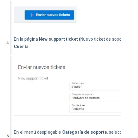
En la página 
New support ticket (
Nuevo ticket de soporte
)
, in
4
Cuenta
.
En el menú desplegable 
Categoría de soporte
, seleccione 
Ha
5