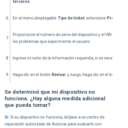
terceros
.
6
En el menú desplegable 
Tipo de ticket
, seleccione 
Problema
.
Proporcione el número de serie del dispositivo y el VIN asocia
7
los problemas que experimenta el usuario.
8
Ingrese el resto de la información requerida, si es necesario.
9
Haga clic en el botón 
Revisar
 y, luego, haga clic en el botón 
Env
Se determinó que mi dispositivo no
funciona. ¿Hay alguna medida adicional
que pueda tomar?
Sí
. Si su dispositivo no funciona, diríjase a un centro de 
reparación autorizado de Autocar para evaluarlo con 