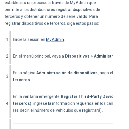
establecido un proceso a través de MyAdmin que 
permite a los distribuidores registrar dispositivos de 
terceros y obtener un número de serie válido. Para 
registrar dispositivos de terceros, siga estos pasos:
1
Inicie la sesión en 
MyAdmin
.
2
En el menú principal, vaya a 
Dispositivos 
> 
Administración de
En la página 
Administración de dispositivos
, haga clic en el 
3
terceros
.
En la ventana emergente 
Register Third-Party Devices (
Regi
4
terceros)
, ingrese la información requerida en los campos 
Cue
(es decir, el número de vehículos que registrará).