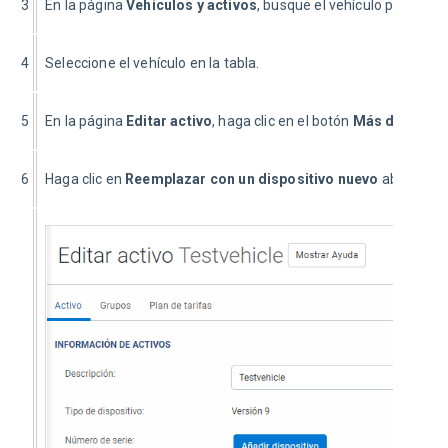
3
En la página 
Vehículos y activos
, busque el vehículo por nomb
4
Seleccione el vehículo en la tabla.
5
En la página
 Editar activo
, haga clic en el botón 
Más detalles
.
6
Haga clic en 
Reemplazar con un dispositivo nuevo
 abajo del