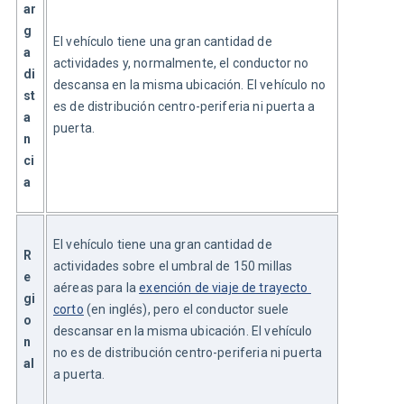
ar
g
El vehículo tiene una gran cantidad de 
a 
actividades y, normalmente, el conductor no 
di
descansa en la misma ubicación. El vehículo no 
st
es de distribución centro-periferia ni puerta a 
a
puerta.
n
ci
a
El vehículo tiene una gran cantidad de 
R
actividades sobre el umbral de 150 millas 
e
aéreas para la 
exención de viaje de trayecto 
gi
corto
 (en inglés), pero el conductor suele 
o
descansar en la misma ubicación. El vehículo 
n
no es de distribución centro-periferia ni puerta 
al
a puerta.