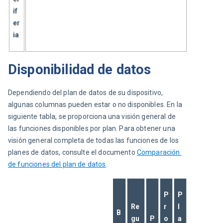
if
er
ia
Disponibilidad de datos
Dependiendo del plan de datos de su dispositivo, 
algunas columnas pueden estar o no disponibles. En la 
siguiente tabla, se proporciona una visión general de 
las funciones disponibles por plan. Para obtener una 
visión general completa de todas las funciones de los 
planes de datos, consulte el documento 
Comparación 
de funciones del plan de datos
.
P
P
Re
r
l
B
gu
P
o
a