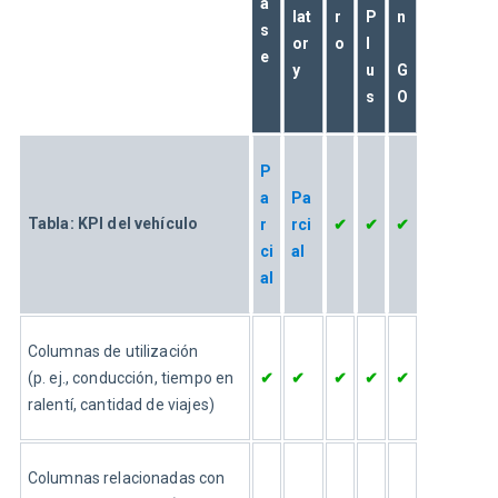
a
lat
r
P
n
s
or
o
l
e
y
u
G
s
O
P
a
Pa
Tabla: KPI del vehículo
r
rci
✔
✔
✔
ci
al
al
Columnas de utilización 
(p. ej., conducción, tiempo en 
✔
✔
✔
✔
✔
ralentí, cantidad de viajes)
Columnas relacionadas con 