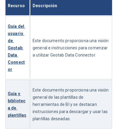
Recurso
Descripción
Guía del 
usuario 
de 
Este documento proporciona una visión 
Geotab 
general e instrucciones para comenzar 
Data 
a utilizar Geotab Data Connector.
Connect
or
Este documento proporciona una visión 
Guía y 
general de las plantillas de 
bibliotec
herramientas de BI y se destacan 
a de 
instrucciones para descargar y usar las 
plantillas
plantillas deseadas.