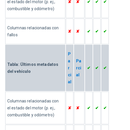
el estado del motor (p. ej., 
✘
✘
✔
✔
✔
combustible y odómetro)
Columnas relacionadas con 
✘
✘
✔
✔
✔
fallos
P
a
Pa
Tabla: Últimos metadatos 
r
rci
✔
✔
✔
del vehículo
ci
al
al
Columnas relacionadas con 
el estado del motor (p. ej., 
✘
✘
✔
✔
✔
combustible y odómetro)