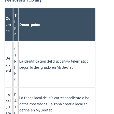
T
Col
i
um
Descripción
p
na
o
S
T
De
R
La identificación del dispositivo telemático, 
vic
I
según lo designado en MyGeotab.
eId
N
G
Lo
D
La fecha local del día correspondiente a los 
cal
A
datos mostrados. La zona horaria local se 
_D
T
define en MyGeotab.
ate
E