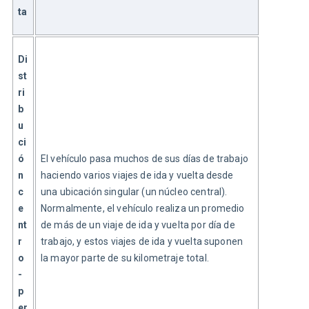
ta
Di
st
ri
b
u
ci
ó
El vehículo pasa muchos de sus días de trabajo 
n 
haciendo varios viajes de ida y vuelta desde 
c
una ubicación singular (un núcleo central). 
e
Normalmente, el vehículo realiza un promedio 
nt
de más de un viaje de ida y vuelta por día de 
r
trabajo, y estos viajes de ida y vuelta suponen 
o
la mayor parte de su kilometraje total.
-
p
er