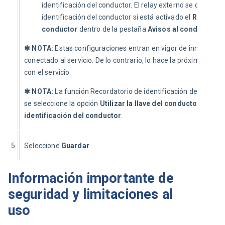
identificación del conductor. El relay externo se controlar
identificación del conductor si está activado el
Recordato
conductor
dentro de la pestaña
Avisos al conductor
.
✱ NOTA: 
Estas configuraciones entran en vigor de inmediato s
conectado al servicio. De lo contrario, lo hace la próxima vez 
con el servicio.
✱ NOTA: 
La función Recordatorio de identificación del conduc
se seleccione la opción 
Utilizar la llave del conductor para co
identificación del conductor
.
5
Seleccione 
Guardar
.
Información importante de
seguridad y limitaciones al
uso