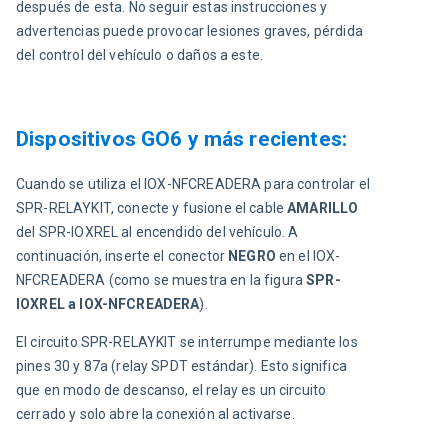
después de esta
.
No seguir estas instrucciones y 
advertencias puede provocar lesiones graves, pérdida 
del control del vehículo o daños a este.
Dispositivos GO6 y más recientes:
Cuando se utiliza el IOX-NFCREADERA para controlar el 
SPR-RELAYKIT, conecte y fusione el cable 
AMARILLO
del SPR-IOXREL al encendido del vehículo. A 
continuación, inserte el conector 
NEGRO 
en el IOX-
NFCREADERA (como se muestra en la figura 
SPR-
IOXREL a IOX-NFCREADERA
).
El circuito SPR-RELAYKIT se interrumpe mediante los 
pines 30 y 87a (
relay
 SPDT estándar). Esto significa 
que en modo 
de 
descanso, el r
elay
es un circuito
cerrado y solo abre la conexión al activarse
.