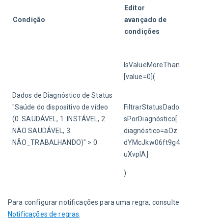
Editor 
Condição
avançado de 
condições
IsValueMoreThan
[value=0](
Dados de Diagnóstico de Status 
"Saúde do dispositivo de vídeo 
FiltrarStatusDado
(0. SAUDÁVEL, 1. INSTÁVEL, 2. 
sPorDiagnóstico[
NÃO SAUDÁVEL, 3. 
diagnóstico=aOz
NÃO_TRABALHANDO)" > 0
dYMcJkw06ft9g4
uXvpIA]
)
Para configurar notificações para uma regra, consulte 
Notificações de regras
.