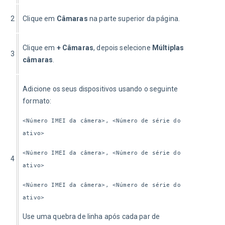
2
Clique em 
Câmaras
 na parte superior da página.
Clique em 
+ Câmaras
, depois selecione 
Múltiplas 
3
câmaras
.
Adicione os seus dispositivos usando o seguinte 
formato: 
<Número IMEI da câmera>, <Número de série do 
ativo>
<Número IMEI da câmera>, <Número de série do 
4
ativo>
<Número IMEI da câmera>, <Número de série do 
ativo>
Use uma quebra de linha após cada par de 