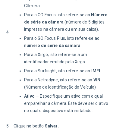
Câmera:
Para o GO Focus, isto refere-se ao
Número
de série da câmera
(número de 5 dígitos
impresso na câmera ou em sua caixa).
4
Para o GO Focus Plus, isto refere-se ao
número de série da câmara
Para a Xirgo, isto refere-se a um
identificador emitido pela Xirgo.
Para a Surfsight, isto refere-se ao
IMEI
Para a Netradyne, isto refere-se ao
VIN
(Número de Identificação do Veículo)
Ativo
— Especifique um ativo com o qual
emparelhar a câmera. Este deve ser o ativo
no qual o dispositivo está instalado.
5
Clique no botão 
Salvar
. 