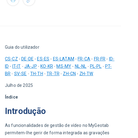
Guia do utilizador
CS-CZ
 - 
DE-DE
 - 
ES-ES
 - 
ES-LATAM
 - 
FR-CA
- 
FR-FR
 -
ID-
ID
 - 
IT-IT
 - 
JA-JP
 - 
KO-KR
 - 
MS-MY
 - 
NL-NL
 - 
PL-PL
 - 
PT-
BR
 - 
SV-SE
 - 
TH-TH
 - 
TR-TR
 - 
ZH-CN
 - 
ZH-TW
Julho de 2025
Índice
Introdução
As funcionalidades de gestão de vídeo no MyGeotab 
permitem-lhe gerir de forma integrada as gravações 