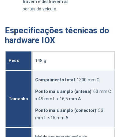
travem e destravem as
portas do veículo.
Especificações técnicas do
hardware IOX
Peso
148 g
Comprimento total
: 1300 mm C
Ponto mais amplo (antena)
: 63 mm C 
Tamanho
x 49 mm L x 16,5 mm A
Ponto mais amplo (conector)
: 53 
mm L × 15 mm A