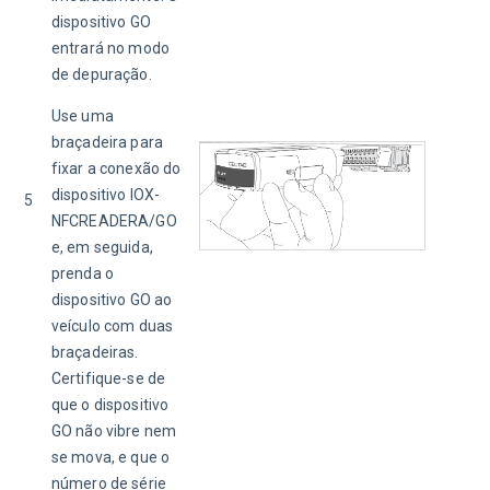
dispositivo GO 
entrará no modo 
de depuração.
Use uma 
braçadeira para 
fixar a conexão do 
dispositivo IOX-
5
NFCREADERA/GO 
e, em seguida, 
prenda o 
dispositivo GO ao 
veículo com duas 
braçadeiras. 
Certifique-se de 
que o dispositivo 
GO não vibre nem 
se mova, e que o 
número de série 