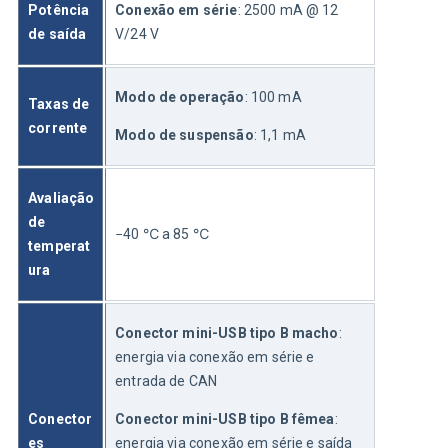
Potência 
Conexão em série
: 2500 mA @ 12 
de saída
V/24 V
Modo de operação
: 100 mA
Taxas de 
corrente
Modo de suspensão
: 1,1 mA
Avaliação 
de 
−40 
℃
 a 85 
℃
temperat
ura
Conector mini-USB tipo B macho
: 
energia via conexão em série e 
entrada de CAN
Conector
Conector mini-USB tipo B fêmea
: 
es
energia via conexão em série e saída 