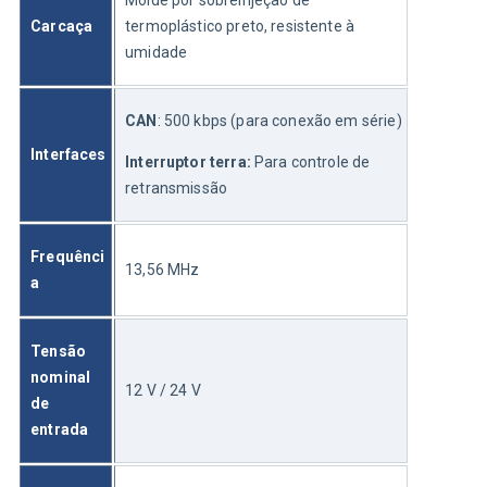
Molde por sobreinjeção de 
Carcaça
termoplástico preto, resistente à 
umidade
CAN
: 500 kbps (para conexão em série)
Interfaces
Interruptor terra:
 Para controle de 
retransmissão
Frequênci
13,56 MHz
a
Tensão 
nominal 
12 V / 24 V
de 
entrada