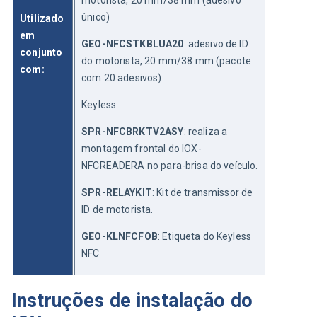
motorista, 20 mm/38 mm (adesivo 
único)
Utilizado 
em 
GEO-NFCSTKBLUA20
: adesivo de ID 
conjunto 
do motorista, 20 mm/38 mm (pacote 
com:
com 20 adesivos)
Keyless:
SPR-NFCBRKTV2ASY
: realiza a 
montagem frontal do IOX-
NFCREADERA no para-brisa do veículo.
SPR-RELAYKIT
: Kit de transmissor de 
ID de motorista.
GEO-KLNFCFOB
: Etiqueta do Keyless 
NFC
Instruções de instalação do