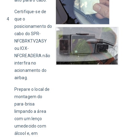
Certifique-se de 
4
que o 
posicionamento do 
cabo do SPR-
NFCBRKTV2ASY 
ou IOX-
NFCREADERA não 
interfira no 
acionamento do 
airbag. 
Prepare o local de 
montagem do 
para-brisa 
limpando a área 
com um lenço 
umedecido com 
álcool e, em 