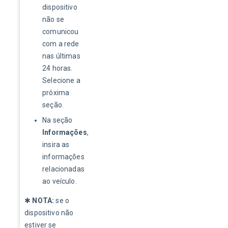
dispositivo
não se
comunicou
com a rede
nas últimas
24 horas.
Selecione a
próxima
seção.
Na seção
Informações
,
insira as
informações
relacionadas
ao veículo.
✱ 
NOTA:
 se o 
dispositivo não 
estiver se 