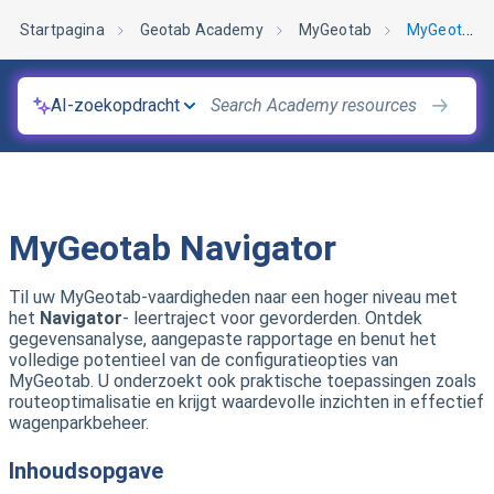
Startpagina
Geotab Academy
MyGeotab
MyGeotab Navigator
AI-zoekopdracht