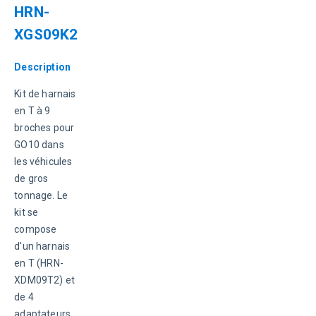
HRN-
XGS09K2
Description
Kit de harnais 
en T à 9 
broches pour 
GO10 dans 
les véhicules 
de gros 
tonnage. Le 
kit se 
compose 
d'un harnais 
en T (HRN-
XDM09T2) et 
de 4 
adaptateurs 