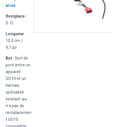
aires
Remplace : 
S. O.
Longueur
 : 
10,5 cm / 
4,1 po
But
 : Sert de 
pont entre un 
appareil 
GO10 et un 
harnais 
spécialisé 
existant qui 
n'a pas de 
remplacemen
t GO10 
compatible. 