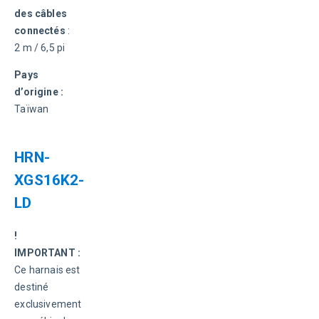
des câbles 
connectés
 : 
2 m / 6,5 pi
Pays 
d’origine :
Taïwan
HRN-
XGS16K2-
LD
! 
IMPORTANT :
Ce harnais est 
destiné 
exclusivement 