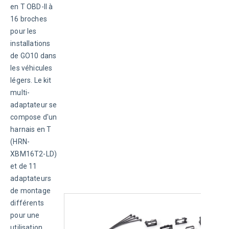
en T OBD-II à 
16 broches 
pour les 
installations 
de GO10 dans 
les véhicules 
légers. Le kit 
multi-
adaptateur se 
compose d'un 
harnais en T 
(HRN-
XBM16T2-LD) 
et de 11 
adaptateurs 
de montage 
différents 
pour une 
utilisation 