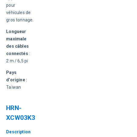
pour 
véhicules de 
gros tonnage.
Longueur 
maximale 
des câbles 
connectés
 : 
2 m / 6,5 pi
Pays 
d’origine :
Taïwan
HRN-
XCW03K3
Description