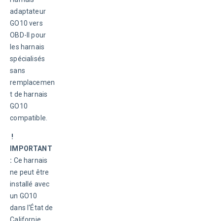
adaptateur 
GO10 vers 
OBD-II pour 
les harnais 
spécialisés 
sans 
remplacemen
t de harnais 
GO10 
compatible.
 ! 
IMPORTANT 
:
 Ce harnais 
ne peut être 
installé avec 
un GO10 
dans l'État de 
Californie 