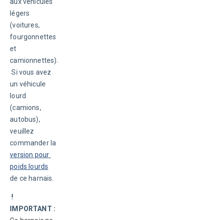
aux véhicules 
légers 
(voitures, 
fourgonnettes 
et 
camionnettes).
 Si vous avez 
un véhicule 
lourd 
(camions, 
autobus), 
veuillez 
commander la 
version pour 
poids lourds
de ce harnais. 
 ! 
IMPORTANT : 