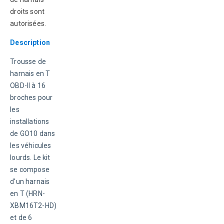
droits sont 
autorisées.
Description
Trousse de 
harnais en T 
OBD-II à 16 
broches pour 
les 
installations 
de GO10 dans 
les véhicules 
lourds. Le kit 
se compose 
d'un harnais 
en T (HRN-
XBM16T2-HD) 
et de 6 