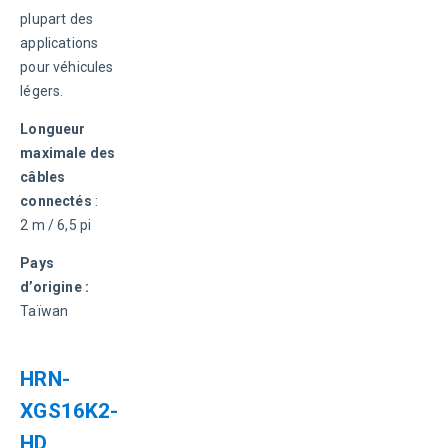
plupart des 
applications 
pour véhicules 
légers.
Longueur 
maximale des 
câbles 
connectés
 : 
2 m / 6,5 pi
Pays 
d’origine :
Taïwan
HRN-
XGS16K2-
HD