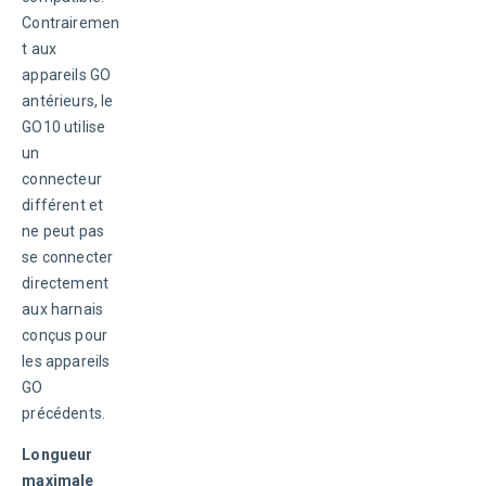
Contrairemen
t aux 
appareils GO 
antérieurs, le 
GO10 utilise 
un 
connecteur 
différent et 
ne peut pas 
se connecter 
directement 
aux harnais 
conçus pour 
les appareils 
GO 
précédents.
Longueur 
maximale 