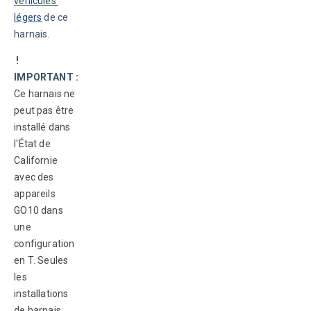
véhicules 
légers
 de ce 
harnais. 
 ! 
IMPORTANT : 
Ce harnais ne 
peut pas être 
installé dans 
l'État de 
Californie 
avec des 
appareils 
GO10 dans 
une 
configuration 
en T. Seules 
les 
installations 
de harnais 