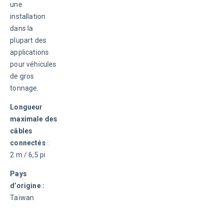
une 
installation 
dans la 
plupart des 
applications 
pour véhicules 
de gros 
tonnage.
Longueur 
maximale des 
câbles 
connectés
 : 
2 m / 6,5 pi
Pays 
d’origine :
Taïwan