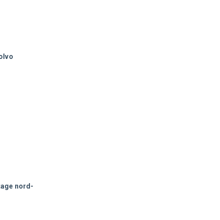
olvo
tage nord-