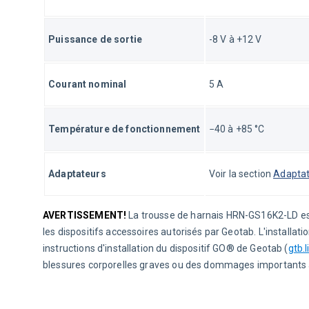
Puissance de sortie
-8 V à +12 V
Courant nominal
5 A
Température de fonctionnement
−40 à +85 °C
Adaptateurs
Voir la section 
Adapta
AVERTISSEMENT!
 La trousse de harnais HRN-GS16K2-LD est
les dispositifs accessoires autorisés par Geotab. L'installatio
instructions d'installation du dispositif GO® de Geotab (
gtb.
blessures corporelles graves ou des dommages importants à