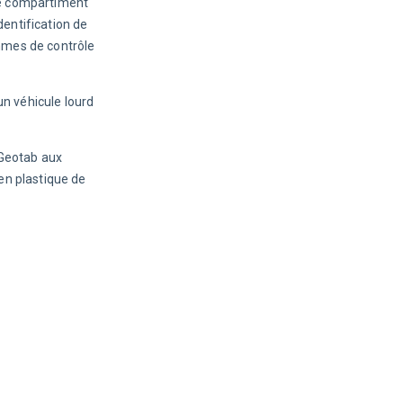
le compartiment 
dentification de 
mmes de contrôle 
n véhicule lourd 
Geotab aux 
en plastique de 