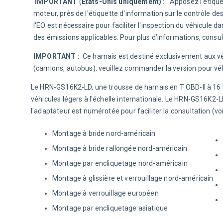
 IMPORTANT
 (
États-Unis uniquement) :  
 Apposez l'étique
moteur, près de l'étiquette d'information sur le contrôle des
l'EO est nécessaire pour faciliter l'inspection du véhicul
des émissions applicables. Pour plus d’informations, consul
IMPORTANT : 
 Ce harnais est destiné exclusivement aux vé
(camions, autobus), veuillez commander la version pour véh
Le HRN-GS16K2-LD, une trousse de harnais en T OBD-II à 16
véhicules légers à l'échelle internationale. Le HRN-GS16K2-L
l'adaptateur est numérotée pour faciliter la consultation (voi
Montage à bride nord-américain
Montage à bride rallongée nord-américain
Montage par encliquetage nord-américain
Montage à glissière et verrouillage nord-américain
Montage à verrouillage européen
Montage par encliquetage asiatique