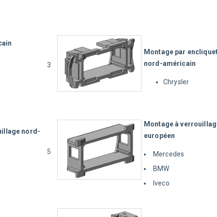
cain
Montage par enclique
nord-américain
3
Chrysler
Montage à verrouillag
uillage nord-
européen
5
Mercedes
BMW
Iveco