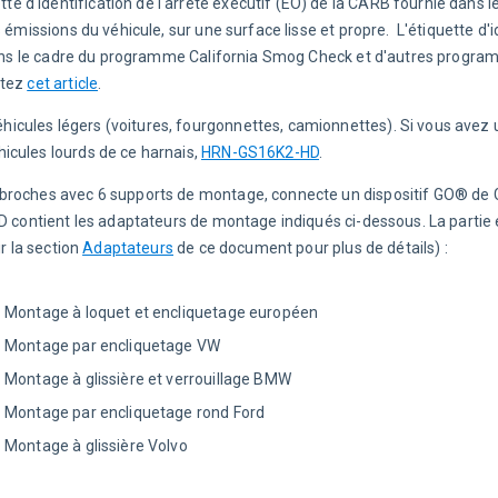
tte d'identification de l'arrêté exécutif (EO) de la CARB fournie dans 
 émissions du véhicule, sur une surface lisse et propre.  L'étiquette d'i
e dans le cadre du programme California Smog Check et d'autres progra
tez 
cet article
.
hicules légers (voitures, fourgonnettes, camionnettes). Si vous avez u
icules lourds de ce harnais, 
HRN-GS16K2-HD
.
 broches avec 6 supports de montage, connecte un dispositif GO® de 
D contient les adaptateurs de montage indiqués ci-dessous. La partie 
r la section 
Adaptateurs
 de ce document pour plus de détails) :
Montage à loquet et encliquetage européen
Montage par encliquetage VW
Montage à glissière et verrouillage BMW
Montage par encliquetage rond Ford
Montage à glissière Volvo