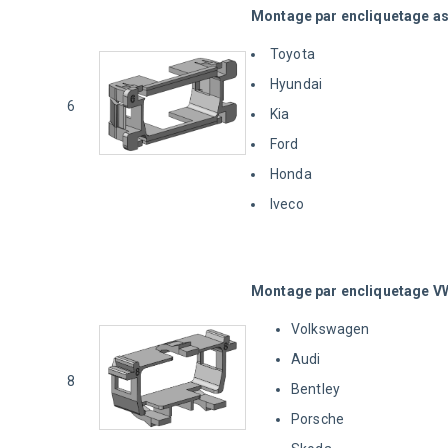
Montage par encliquetage as
Toyota
Hyundai
6
Kia
Ford
Honda
Iveco
Montage par encliquetage V
Volkswagen
Audi
8
Bentley
Porsche