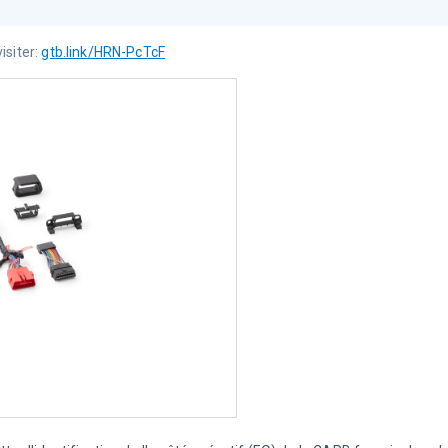
visiter
: 
gtb.link/HRN-PcTcF