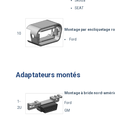
Skoda
SEAT
Montage par encliquetage r
10
Ford
Adaptateurs montés
Montage à bride nord-améri
1-
Ford
2U
GM