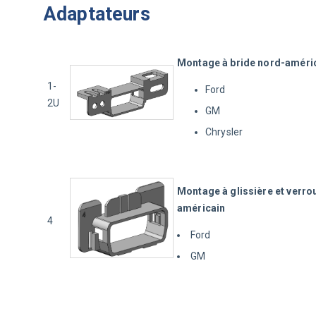
Adaptateurs
Montage à bride nord-améri
1-
Ford
2U
GM
Chrysler
Montage à glissière et verro
américain
4
Ford
GM