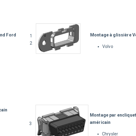
ond Ford
Montage à glissière V
1
2
Volvo
cain
Montage par enclique
américain
3
Chrysler