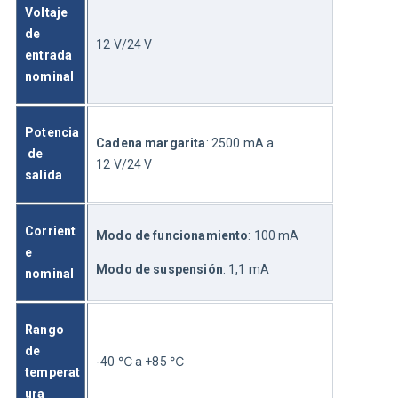
Voltaje 
de 
12 V/24 V
entrada 
nominal
Potencia
Cadena margarita
: 2500 mA a 
 de 
12 V/24 V
salida
Corrient
Modo de funcionamiento
: 100 mA
e 
Modo de suspensión
: 1,1 mA
nominal
Rango 
de 
-40
 ℃
 a +85
 ℃
temperat
ura