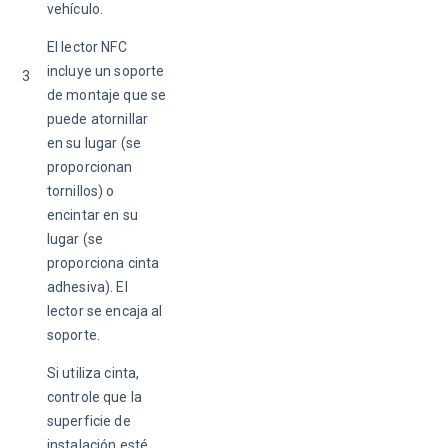
vehículo. 
El lector NFC 
incluye un soporte 
3
de montaje que se 
puede atornillar 
en su lugar (se 
proporcionan 
tornillos) o 
encintar en su 
lugar (se 
proporciona cinta 
adhesiva). El 
lector se encaja al 
soporte. 
Si utiliza cinta, 
controle que la 
superficie de 
instalación esté 