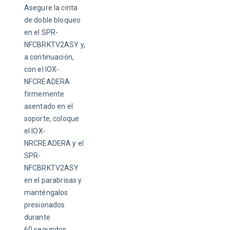
Asegure la cinta 
de doble bloqueo 
en el SPR-
NFCBRKTV2ASY y, 
a continuación, 
con el IOX-
NFCREADERA 
firmemente 
asentado en el 
soporte, coloque 
el IOX-
NRCREADERA y el 
SPR-
NFCBRKTV2ASY 
en el parabrisas y 
manténgalos 
presionados 
durante 
60 segundos.