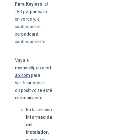
Para Keyless
, el 
LED parpadeará 
en verde y, a 
continuación, 
parpadeará 
continuamente.
Vaya a 
myinstallpub.geot
ab.com
para 
verificar que el 
dispositivo se esté 
comunicando. 
En la sección
Información
del
instalador
,
ingrese el