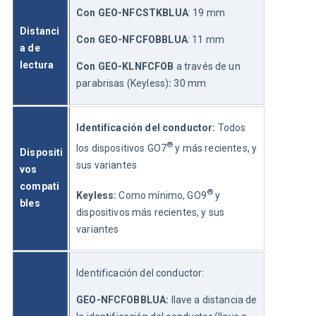
Con GEO-NFCSTKBLUA
: 19 mm
Distanci
Con GEO-NFCFOBBLUA
: 11 mm
a de 
lectura
Con GEO-KLNFCFOB
 a través de un 
parabrisas (Keyless)
:
 30 mm
Identificación del conductor: 
Todos 
®
los dispositivos GO7
 y más recientes, y 
Dispositi
sus variantes
vos 
compati
®
Keyless: 
Como mínimo, GO9
 y 
bles 
dispositivos más recientes, y sus 
variantes
Identificación del conductor:
GEO-NFCFOBBLUA:
 llave a distancia de 