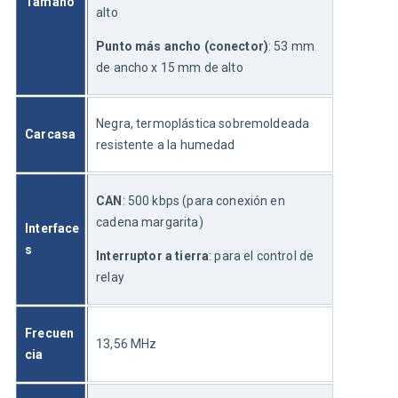
Tamaño
alto
Punto más ancho (conector)
: 53 mm 
de ancho x 15 mm de alto
Negra, termoplástica sobremoldeada 
Carcasa
resistente a la humedad
CAN
: 500 kbps (para conexión en 
cadena margarita)
Interface
s
Interruptor a tierra
: para el control de 
relay
Frecuen
13,56 MHz
cia