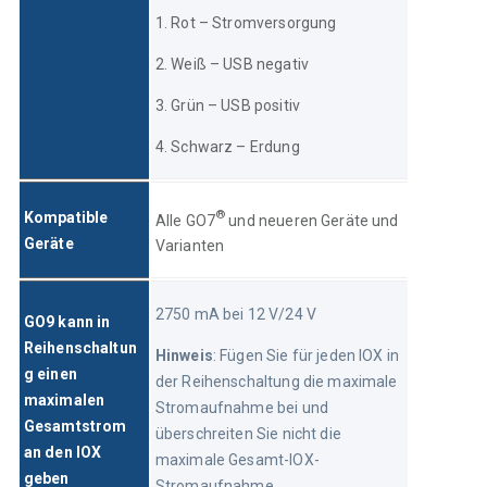
1. Rot – Stromversorgung
2. Weiß – USB negativ
3. Grün – USB positiv
4. Schwarz – Erdung
® 
Kompatible 
Alle GO7
und neueren Geräte und 
Geräte
Varianten
2750 mA bei 12 V/24 V 
GO9 kann in 
Reihenschaltun
Hinweis
: Fügen Sie für jeden IOX in 
g einen 
der Reihenschaltung die maximale 
maximalen 
Stromaufnahme bei und 
Gesamtstrom 
überschreiten Sie nicht die 
an den IOX 
maximale Gesamt-IOX-
geben
Stromaufnahme.