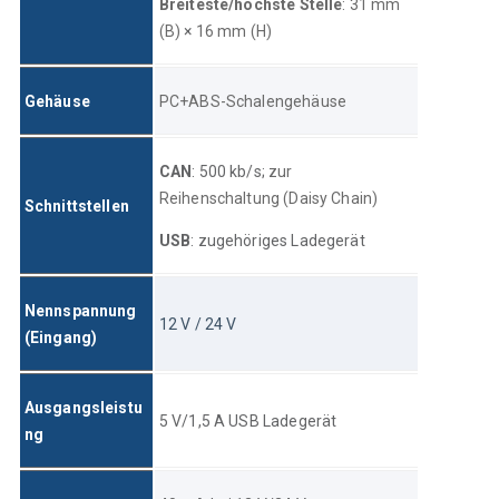
Breiteste/höchste Stelle
: 31 mm 
(B) 
×
 16 mm (H)
Gehäuse
PC+ABS-Schalengehäuse
CAN
: 500 kb/s; 
zur 
Reihenschaltung (Daisy Chain)
Schnittstellen
USB
: zugehöriges Ladegerät
Nennspannung 
12 V / 24 V
(Eingang)
Ausgangsleistu
5 V/1,5 A USB Ladegerät
ng