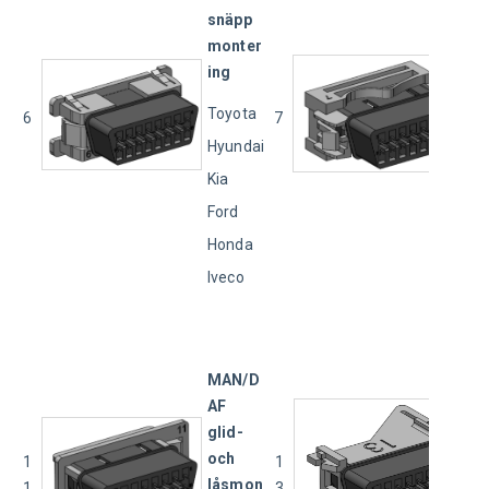
snäpp
monter
ing
Toyota
6
7
Hyundai
Kia
Ford
Honda
Iveco
MAN/D
AF 
glid- 
och 
1
1
låsmon
1
3