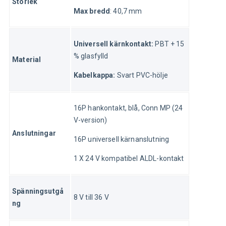
Storlek
Max bredd
: 40,7 mm
Universell kärnkontakt:
 PBT + 15 
% glasfylld
Material
Kabelkappa:
 Svart PVC-hölje
16P hankontakt, blå, Conn MP (24 
V-version)
Anslutningar
16P universell kärnanslutning
1 X 24 V kompatibel ALDL-kontakt
Spänningsutgå
8 V till 36 V
ng