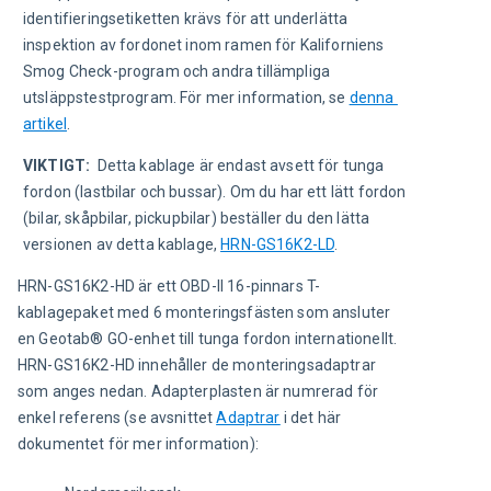
identifieringsetiketten krävs för att underlätta 
inspektion av fordonet inom ramen för Kaliforniens 
Smog Check-program och andra tillämpliga 
utsläppstestprogram. För mer information, se 
denna 
artikel
.
VIKTIGT:  
Detta kablage är endast avsett för tunga 
fordon (lastbilar och bussar). Om du har ett lätt fordon 
(bilar, skåpbilar, pickupbilar) beställer du den lätta 
versionen av detta kablage, 
HRN-GS16K2-LD
.
HRN-GS16K2-HD är ett OBD-II 16-pinnars T-
kablagepaket med 6 monteringsfästen som ansluter 
en Geotab® GO-enhet till tunga fordon internationellt. 
HRN-GS16K2-HD innehåller de monteringsadaptrar 
som anges nedan. Adapterplasten är numrerad för 
enkel referens (se avsnittet 
Adaptrar
 i det här 
dokumentet för mer information):