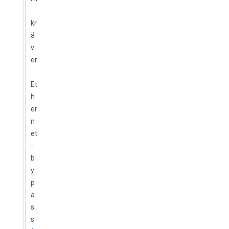
kr
ä
v
er
Et
h
er
n
et
-
b
y
p
a
s
s 