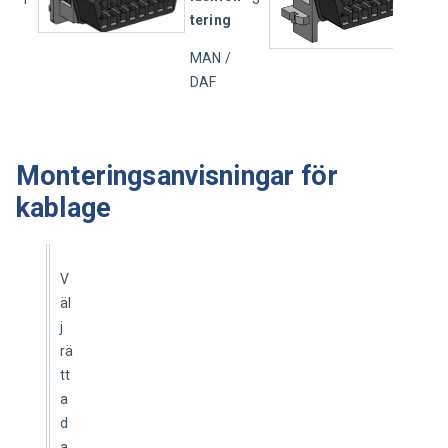
tering
MAN /
DAF
Monteringsanvisningar för
kablage
V
äl
j 
rä
tt 
a
d
a