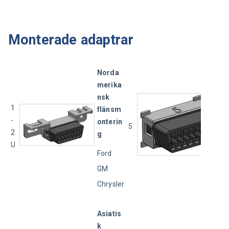
Monterade adaptrar
Norda
merika
nsk 
1
flänsm
-
onterin
5
2
g
U
Ford
GM
Chrysler
Asiatis
k 