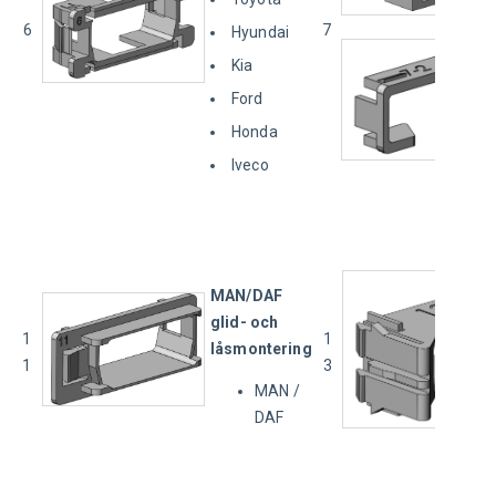
6
7
Hyundai
Kia
Ford
Honda
Iveco
MAN/DAF 
glid- och 
1
1
låsmontering
1
3
MAN /
DAF