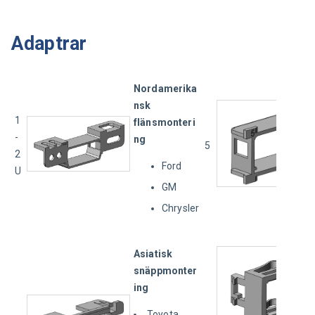
Adaptrar
Nordamerika
nsk 
1
flänsmonteri
-
ng
5
2
Ford
U
GM
Chrysler
Asiatisk 
snäppmonter
ing
Toyota