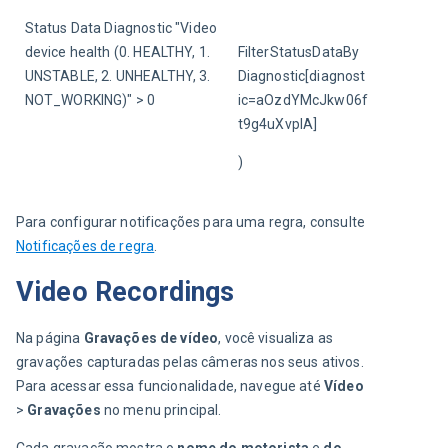
Status Data Diagnostic "Video 
device health (0. HEALTHY, 1. 
FilterStatusDataBy
UNSTABLE, 2. UNHEALTHY, 3. 
Diagnostic[diagnost
NOT_WORKING)" > 0
ic=aOzdYMcJkw06f
t9g4uXvpIA]
)
Para configurar notificações para uma regra, consulte 
Notificações de regra
.
Video Recordings
Na página 
Gravações de vídeo
, você
visualiza as 
gravações capturadas pelas câmeras nos seus ativos. 
Para acessar essa funcionalidade, navegue até 
Vídeo 
> 
Gravações
 no menu principal.
Cada gravação mostra o 
nome do motorista
 e
 do 