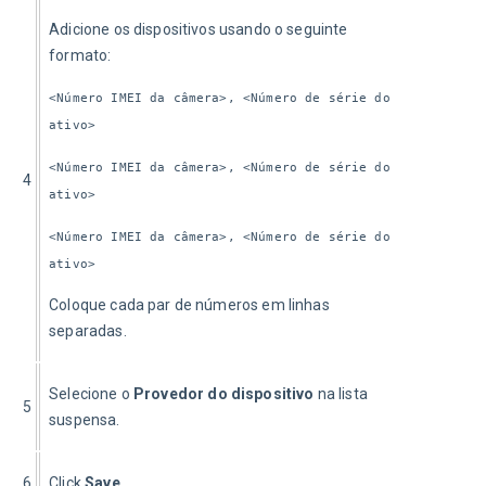
Adicione os dispositivos usando o seguinte 
formato:
<Número IMEI da câmera>, <Número de série do 
ativo>
<Número IMEI da câmera>, <Número de série do 
4
ativo>
<Número IMEI da câmera>, <Número de série do 
ativo>
Coloque cada par de números em linhas 
separadas.
Selecione o 
Provedor do dispositivo
 na lista 
5
suspensa.
6
Click 
Save
.