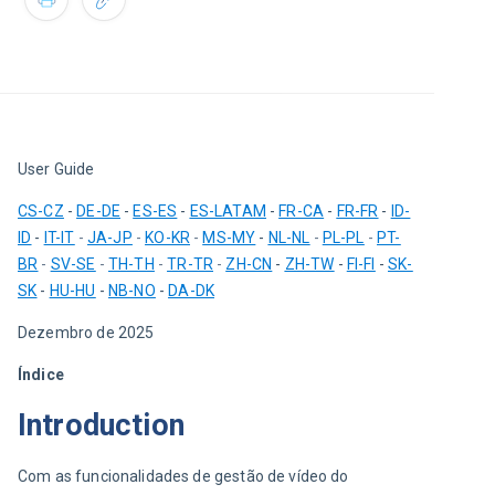
User Guide
CS-CZ
 - 
DE-DE
 - 
ES-ES
 - 
ES-LATAM
 - 
FR-CA
- 
FR-FR
 -
ID-
ID
 - 
IT-IT
 - 
JA-JP
 - 
KO-KR
 - 
MS-MY
 - 
NL-NL
 - 
PL-PL
 - 
PT-
BR
 - 
SV-SE
 - 
TH-TH
 - 
TR-TR
 - 
ZH-CN
 - 
ZH-TW
 - 
FI-FI
 - 
SK-
SK
 - 
HU-HU
 - 
NB-NO
 - 
DA-DK
Dezembro de 2025
Índice
Introduction
Com as funcionalidades de gestão de vídeo do 