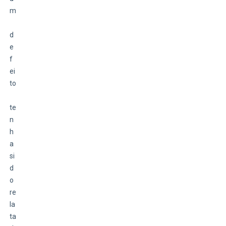
m
d
e
f
ei
to
te
n
h
a 
si
d
o 
re
la
ta