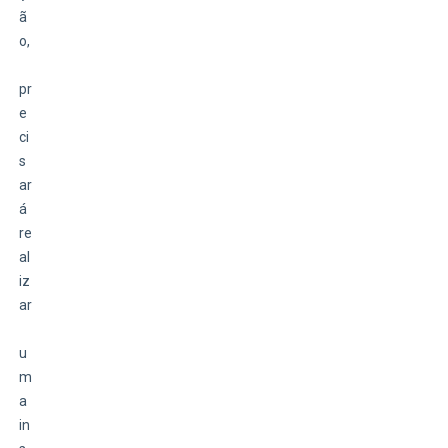
ã
o,
pr
e
ci
s
ar
á 
re
al
iz
ar
u
m
a 
in