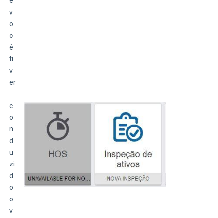
e 
v
o
c
ê 
ti
v
er
c
o
n
d
u
zi
d
o 
o 
v