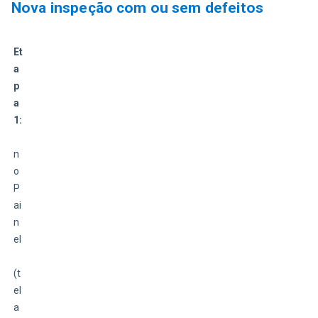
Nova inspeção com ou sem defeitos
Et
a
p
a 
1:
n
o 
P
ai
n
el
(t
el
a 