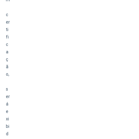
c
er
ti
fi
c
a
ç
ã
o,
s
er
á 
e
xi
bi
d