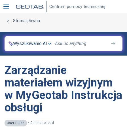
Centrum pomocy technicznej
Strona główna
Wyszukiwanie AI
Zarządzanie
materiałem wizyjnym
w MyGeotab Instrukcja
obsługi
•
0 mins to read
User Guide