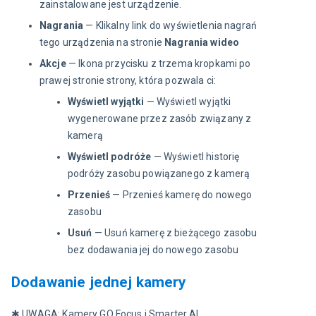
zainstalowane jest urządzenie.
Nagrania
— Klikalny link do wyświetlenia nagrań
tego urządzenia na stronie
Nagrania wideo
Akcje
— Ikona przycisku z trzema kropkami po
prawej stronie strony, która pozwala ci:
Wyświetl wyjątki
— Wyświetl wyjątki
wygenerowane przez zasób związany z
kamerą
Wyświetl podróże
— Wyświetl historię
podróży zasobu powiązanego z kamerą
Przenieś
— Przenieś kamerę do nowego
zasobu
Usuń
— Usuń kamerę z bieżącego zasobu
bez dodawania jej do nowego zasobu
Dodawanie jednej kamery
✱ UWAGA: Kamery GO Focus i Smarter AI 