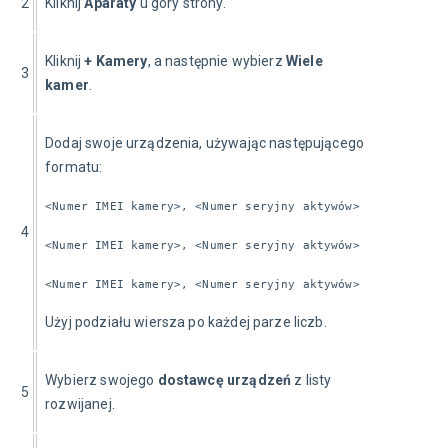
2
Kliknij 
Aparaty
 u góry strony.
Kliknij 
+ Kamery
, a następnie wybierz 
Wiele 
3
kamer
.
Dodaj swoje urządzenia, używając następującego 
formatu:
<Numer IMEI kamery>, <Numer seryjny aktywów>
4
<Numer IMEI kamery>, <Numer seryjny aktywów>
<Numer IMEI kamery>, <Numer seryjny aktywów>
Użyj podziału wiersza po każdej parze liczb.
Wybierz swojego 
dostawcę urządzeń
 z listy 
5
rozwijanej.