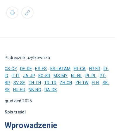
Podręcznik użytkownika
CS-CZ
 - 
DE-DE
 - 
ES-ES
 - 
ES-LATAM
 - 
FR-CA
- 
FR-FR
 -
ID-
ID
 - 
IT-IT
 - 
JA-JP
 - 
KO-KR
 - 
MS-MY
 - 
NL-NL
 - 
PL-PL
 - 
PT-
BR
 - 
SV-SE
 - 
TH-TH
 - 
TR-TR
 - 
ZH-CN
 - 
ZH-TW
 - 
FI-FI
 - 
SK-
SK
 - 
HU-HU
 - 
NB-NO
 - 
DA-DK
grudzień 2025
Spis treści
Wprowadzenie