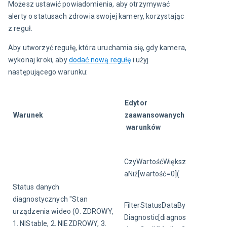
Możesz ustawić powiadomienia, aby otrzymywać 
alerty o statusach zdrowia swojej kamery, korzystając 
z reguł.
Aby utworzyć regułę, która uruchamia się, gdy kamera, 
wykonaj kroki, aby 
dodać nową regułę
 i użyj 
następującego warunku:
Edytor 
Warunek
zaawansowanych
 warunków
CzyWartośćWiększ
aNiż[wartość=0](
Status danych 
diagnostycznych "Stan 
FilterStatusDataBy
urządzenia wideo (0. ZDROWY, 
Diagnostic[diagnos
1. NIStable, 2. NIEZDROWY, 3. 