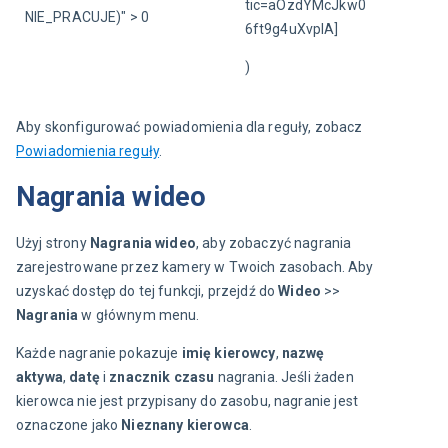
tic=aOzdYMcJkw0
NIE_PRACUJE)" > 0
6ft9g4uXvpIA]
)
Aby skonfigurować powiadomienia dla reguły, zobacz 
Powiadomienia reguły
.
Nagrania wideo
Użyj strony 
Nagrania wideo
, aby zobaczyć nagrania 
zarejestrowane przez kamery w Twoich zasobach. Aby 
uzyskać dostęp do tej funkcji, przejdź do 
Wideo
 >> 
Nagrania
 w głównym menu.
Każde nagranie pokazuje 
imię kierowcy
, 
nazwę 
aktywa
, 
datę
 i 
znacznik czasu
 nagrania. Jeśli żaden 
kierowca nie jest przypisany do zasobu, nagranie jest 
oznaczone jako 
Nieznany kierowca
.