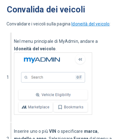
Convalida dei veicoli
Convalidare i veicoli sulla pagina 
Idoneità del veicolo
:
Nel menu principale di MyAdmin, andare a 
Idoneità del veicolo
.
1
Inserire uno o più 
VIN
 o specificare 
marca
, 
2
modello
 e 
anno
. Selezionare 
Europa
 dal menu a 