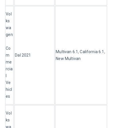
Vol
ks
wa
gen
Co
Multivan 6.1, California 6.1, 
m
Dal 2021
New Multivan
me
rcia
l 
Ve
hicl
es
Vol
ks
wa