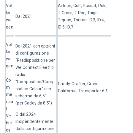
Vol
Arteon, Golf, Passat, Polo, 
ks
T-Cross, T-Roc, Taigo, 
Dal 2021
wa
Tiguan, Touran, ID.3, ID.4, 
gen
ID.5, ID.7
Vol
Dal 2021 con opzioni 
ks
di configurazione 
wa
"Predisposizione per 
gen
We Connect Fleet" o 
radio 
Co
"Composition/Comp
Caddy, Crafter, Grand 
m
osition Colour" con 
California, Transporter 6.1
me
schermo da 6,5" 
rcia
(per Caddy da 8,5")
l 
O dal 2024 
Ve
indipendentemente 
hicl
dalla configurazione
es