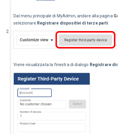
Dal menu principale di MyAdmin, andare alla pagina 
Gestione d
selezionare 
Registrare dispositivi di terze parti
:
2
Viene visualizzata la finestra di dialogo 
Registrare dispositivi 