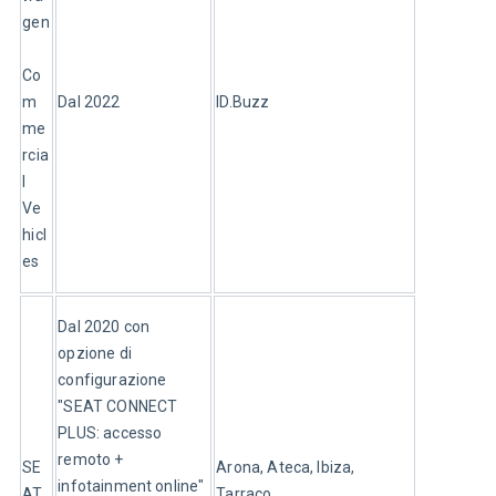
gen
Co
m
Dal 2022
ID.Buzz
me
rcia
l 
Ve
hicl
es
Dal 2020 con 
opzione di 
configurazione 
"SEAT CONNECT 
PLUS: accesso 
remoto + 
SE
Arona, Ateca, Ibiza, 
infotainment online" 
AT
Tarraco