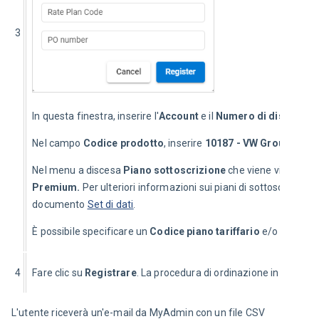
3
In questa finestra, inserire l'
Account
 e il 
Numero di dispositiv
Nel campo 
Codice prodotto
, inserire 
10187 - VW Group
.
Nel menu a discesa 
Piano sottoscrizione
 che viene visualizza
Premium. 
Per ulteriori informazioni sui piani di sottoscrizione, 
documento 
Set di dati
.
È possibile specificare un 
Codice piano tariffario
 e/o un 
Nume
4
Fare clic su 
Registrare
. La procedura di ordinazione in MyAdmi
L'utente riceverà un'e-mail da MyAdmin con un file CSV 