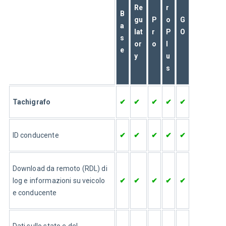
Re
r
B
gu
P
o
G
a
lat
r
P
O
s
or
o
l
e
y
u
s
Tachigrafo
✔
✔
✔
✔
✔
ID conducente
✔
✔
✔
✔
✔
Download da remoto (RDL) di 
log e informazioni su veicolo 
✔
✔
✔
✔
✔
e conducente