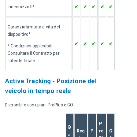
Indennizzo IP
✔
✔
✔
✔
✔
Garanzia limitata a vita del 
dispositivo*
✔
✔
✔
✔
✔
* Condizioni applicabili. 
Consultare il Contratto per 
l'utente finale
Active Tracking - Posizione del
veicolo in tempo reale
Disponibile con i piani ProPlus e GO.
P
B
Reg
P
ro
G
a