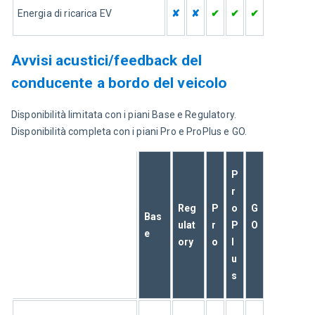
Energia di ricarica EV
✘
✘
✔
✔
✔
Avvisi acustici/feedback del
conducente a bordo del veicolo
Disponibilità limitata con i piani Base e Regulatory. 
Disponibilità completa con i piani Pro e ProPlus e GO.
P
r
Reg
P
o
G
Bas
ulat
r
P
O
e
ory
o
l
u
s