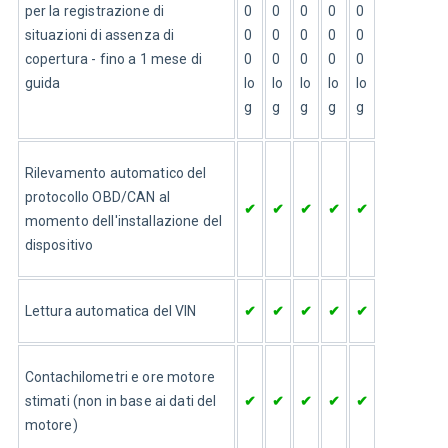
per la registrazione di 
0
0
0
0
0
situazioni di assenza di 
0
0
0
0
0
copertura - fino a 1 mese di 
0 
0 
0 
0 
0 
guida
lo
lo
lo
lo
lo
g
g
g
g
g
Rilevamento automatico del 
protocollo OBD/CAN al 
✔
✔
✔
✔
✔
momento dell'installazione del 
dispositivo
Lettura automatica del VIN
✔
✔
✔
✔
✔
Contachilometri e ore motore 
stimati (non in base ai dati del 
✔
✔
✔
✔
✔
motore)