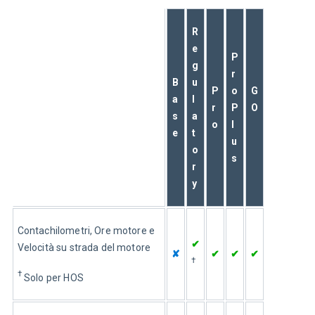
R
e
P
g
r
B
u
P
o
G
a
l
r
P
O
s
a
o
l
e
t
u
o
s
r
y
Contachilometri, Ore motore e 
✔
Velocità su strada del motore
✘
✔
✔
✔
†
†
 Solo per HOS