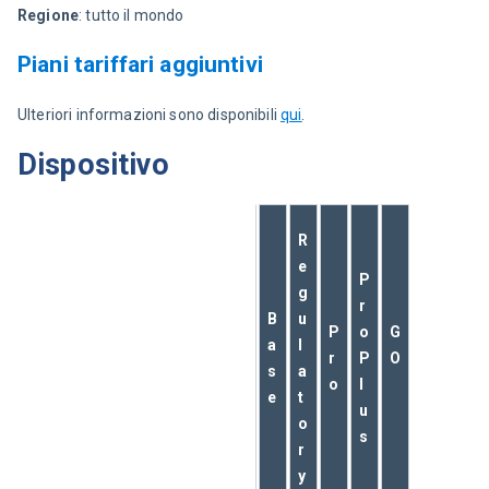
Regione
: tutto il mondo
Piani tariffari aggiuntivi
Ulteriori informazioni sono disponibili 
qui
.
Dispositivo
R
e
P
g
r
B
u
P
o
G
a
l
r
P
O
s
a
o
l
e
t
u
o
s
r
y