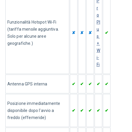
P
r
o
Funzionalità Hotspot Wi-Fi 
Pl
(tariffa mensile aggiuntiva. 
u
✘
✘
✘
✔
Solo per alcune aree 
s 
geografiche.)
+ 
W
i-
Fi
Antenna GPS interna
✔
✔
✔
✔
✔
Posizione immediatamente 
disponibile dopo l'avvio a 
✔
✔
✔
✔
✔
freddo (effemeride)