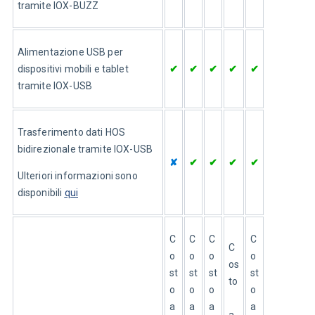
tramite IOX-BUZZ
Alimentazione USB per 
dispositivi mobili e tablet 
✔
✔
✔
✔
✔
tramite IOX-USB
Trasferimento dati HOS 
bidirezionale tramite IOX-USB
✘
✔
✔
✔
✔
Ulteriori informazioni sono 
disponibili 
qui
C
C
C
C
C
o
o
o
o
os
st
st
st
st
to
o 
o 
o 
o 
a
a
a
a
a