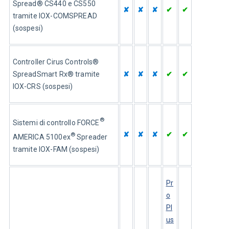
Spread® CS440 e CS550 
✘
✘
✘
✔
✔
tramite IOX-COMSPREAD 
(sospesi)
Controller Cirus Controls® 
SpreadSmart Rx® tramite 
✘
✘
✘
✔
✔
IOX-CRS (sospesi)
®
Sistemi di controllo FORCE
✘
✘
✘
✔
✔
®
AMERICA 5100ex
 Spreader 
tramite IOX-FAM (sospesi)
Pr
o
Pl
us