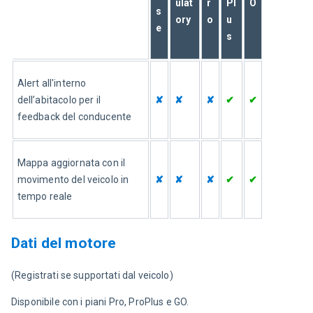
ulat
r
Pl
O
s
ory
o
u
e
s
Alert all'interno 
dell’abitacolo per il 
✘
✘
✘
✔
✔
feedback del conducente
Mappa aggiornata con il 
movimento del veicolo in 
✘
✘
✘
✔
✔
tempo reale
Dati del motore
(Registrati se supportati dal veicolo)
Disponibile con i piani Pro, ProPlus e GO.