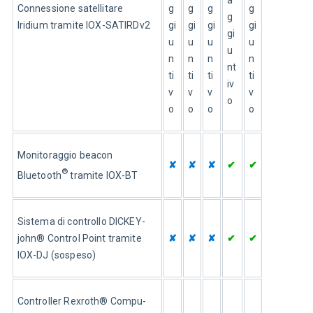
Connessione satellitare 
g
g
g
g
g
Iridium tramite IOX-SATIRDv2
gi
gi
gi
gi
gi
u
u
u
u
u
n
n
n
n
nt
ti
ti
ti
ti
iv
v
v
v
v
o
o
o
o
o
Monitoraggio beacon 
✘
✘
✘
✔
✔
®
Bluetooth
 tramite IOX-BT
Sistema di controllo DICKEY-
john® Control Point tramite 
✘
✘
✘
✔
✔
IOX-DJ (sospeso)
Controller Rexroth® Compu-