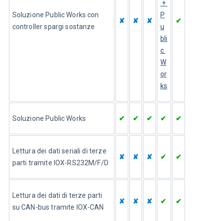
 + 
Soluzione Public Works con 
P
✘
✘
✘
✔
controller spargi sostanze 
u
bli
c 
W
or
ks
Soluzione Public Works
✔
✔
✔
✔
✔
Lettura dei dati seriali di terze 
✘
✘
✘
✔
✔
parti tramite IOX-RS232M/F/D
Lettura dei dati di terze parti 
✘
✘
✘
✔
✔
su CAN-bus tramite IOX-CAN