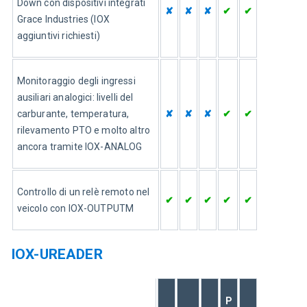
Down con dispositivi integrati 
✘
✘
✘
✔
✔
Grace Industries (IOX 
aggiuntivi richiesti)
Monitoraggio degli ingressi 
ausiliari analogici: livelli del 
carburante, temperatura, 
✘
✘
✘
✔
✔
rilevamento PTO e molto altro 
ancora tramite IOX-ANALOG
Controllo di un relè remoto nel 
✔
✔
✔
✔
✔
veicolo con IOX-OUTPUTM
IOX-UREADER
P