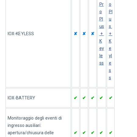
Pr
o
o
Pl
Pl
u
us
s 
IOX-KEYLESS
✘
✘
✘
 + 
+ 
K
K
ey
e
le
yl
ss
e
s
s
IOX-BATTERY
✔
✔
✔
✔
✔
Monitoraggio degli eventi di 
ingresso ausiliari: 
apertura/chiusura delle 
✔
✔
✔
✔
✔