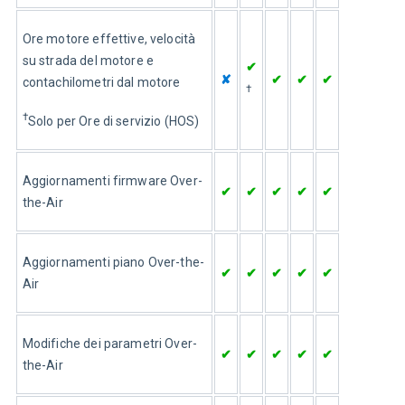
Ore motore effettive, velocità 
su strada del motore e 
✔
✘
✔
✔
✔
contachilometri dal motore
†
†
Solo per Ore di servizio (HOS)
Aggiornamenti firmware Over-
✔
✔
✔
✔
✔
the-Air
Aggiornamenti piano Over-the-
✔
✔
✔
✔
✔
Air
Modifiche dei parametri Over-
✔
✔
✔
✔
✔
the-Air