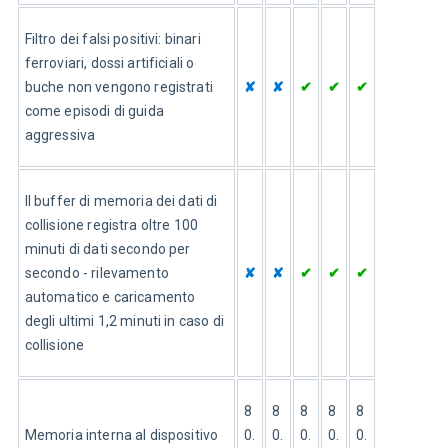
Filtro dei falsi positivi: binari 
ferroviari, dossi artificiali o 
buche non vengono registrati 
✘
✘
✔
✔
✔
come episodi di guida 
aggressiva
Il buffer di memoria dei dati di 
collisione registra oltre 100 
minuti di dati secondo per 
secondo - rilevamento 
✘
✘
✔
✔
✔
automatico e caricamento 
degli ultimi 1,2 minuti in caso di 
collisione
8
8
8
8
8
Memoria interna al dispositivo 
0.
0.
0.
0.
0.