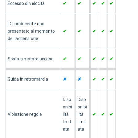
Eccesso di velocità
✔
✔
✔
✔
✔
ID conducente non 
presentato al momento 
✔
✔
✔
✔
✔
dell'accensione
Sosta a motore acceso
✔
✔
✔
✔
✔
Guida in retromarcia
✘
✘
✔
✔
✔
Disp
Disp
onibi
onibi
Violazione regole
lità 
lità 
✔
✔
✔
limit
limit
ata
ata