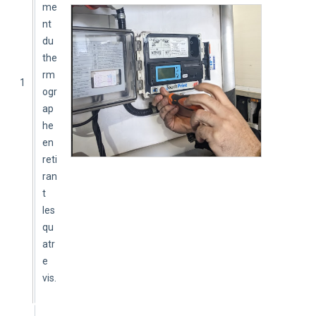
me
nt 
du 
the
rm
1
ogr
ap
he 
en 
reti
ran
t 
les 
qu
atr
e 
vis.