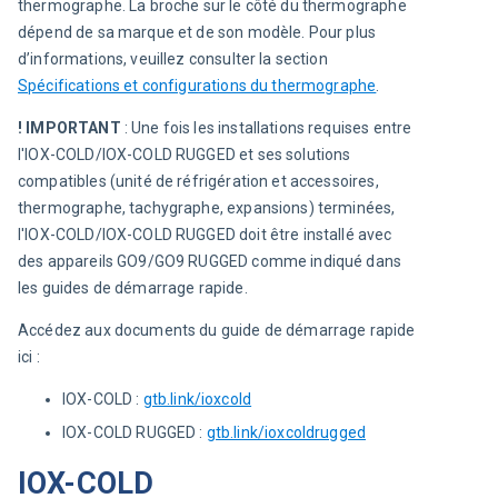
thermographe. La broche sur le côté du thermographe 
dépend de sa marque et de son modèle. Pour plus 
d’informations, veuillez consulter la section 
Spécifications et configurations du thermographe
.
! 
IMPORTANT
 : Une fois les installations requises entre 
l'IOX-COLD/IOX-COLD RUGGED et ses solutions 
compatibles (unité de réfrigération et accessoires, 
thermographe, tachygraphe, expansions) terminées, 
l'IOX-COLD/IOX-COLD RUGGED doit être installé avec 
des appareils GO9/GO9 RUGGED comme indiqué dans 
les guides de démarrage rapide. 
Accédez aux documents du guide de démarrage rapide 
ici :
IOX-COLD :
gtb.link/ioxcold
IOX-COLD RUGGED :
gtb.link/ioxcoldrugged
IOX-COLD