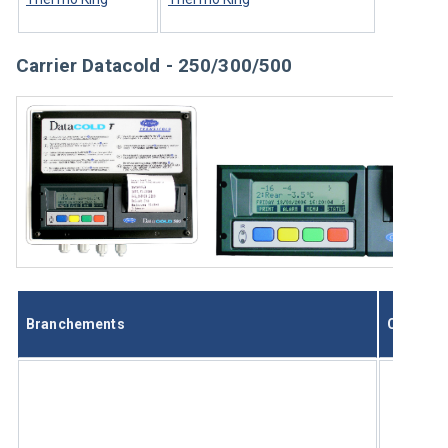
Carrier Datacold - 250/300/500
Branchements
Configur
App
bou
pen