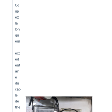
Co
up
ez 
la 
lon
gu
eur
exc
éd
ent
air
e 
du 
câb
le 
de 
the