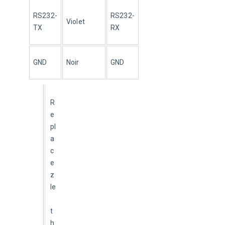
RS232-
RS232-
Violet
TX
RX
GND
Noir
GND
R
e
pl
a
c
e
z 
le
t
h