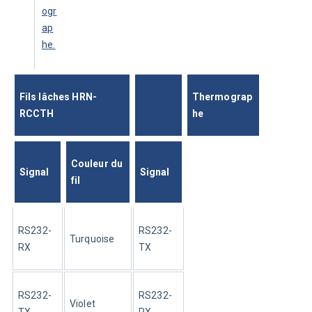
ogr
ap
he.
Fils lâches HRN-
Thermograp
RCCTH
he
Couleur du 
Signal
Signal
fil
RS232-
RS232-
Turquoise
RX
TX
RS232-
RS232-
Violet
TX
RX