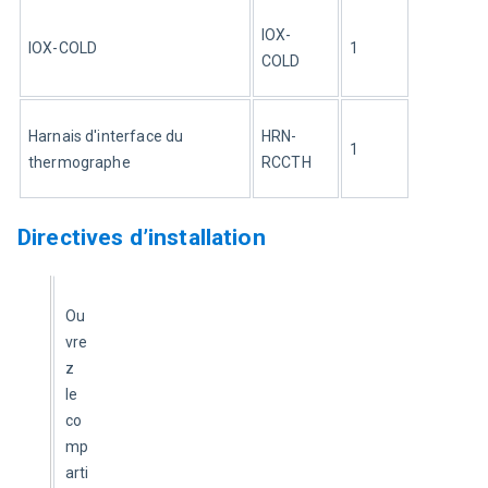
IOX-
IOX-
COLD
1
COLD
Harnais d'interface du 
HRN-
1
thermographe
RCCTH
Directives d’installation
Ou
vre
z 
le 
co
mp
arti