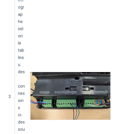
ogr
ap
he 
sel
on 
le 
tab
lea
u 
des
con
nex
3
ion
s 
ci-
des
sou