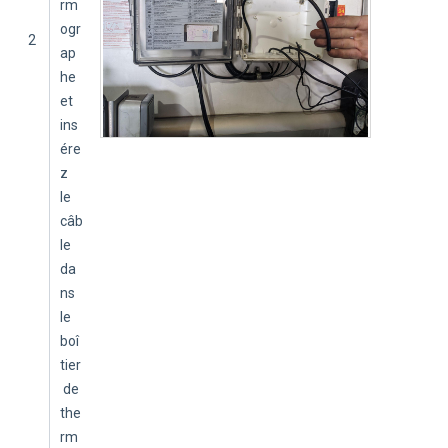
rm
ogr
2
ap
he 
et 
ins
ére
z 
le 
câb
le 
da
ns 
le 
boî
tier
 de 
the
rm