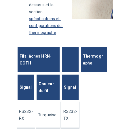
dessous et la 
section 
spécifications et 
configurations du 
thermographe
.
Fils lâches HRN-
Thermogr
CCTH
aphe
Couleur 
Signal
Signal
du fil
RS232-
RS232-
Turquoise
RX
TX