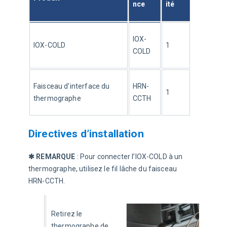
nce
ité
IOX-
IOX-
COLD
1
COLD
Faisceau
 d'interface du 
HRN-
1
thermographe
CCTH
Directives d’installation
✱ REMARQUE 
: Pour connecter l’IOX-COLD à un 
thermographe, utilisez le fil lâche du faisceau 
HRN-CCTH.
Retirez le 
thermographe de 