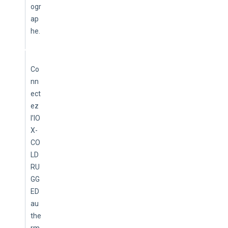
ogr
ap
he. 
Co
nn
ect
ez 
l’IO
X-
CO
LD 
RU
GG
ED 
au 
the
rm